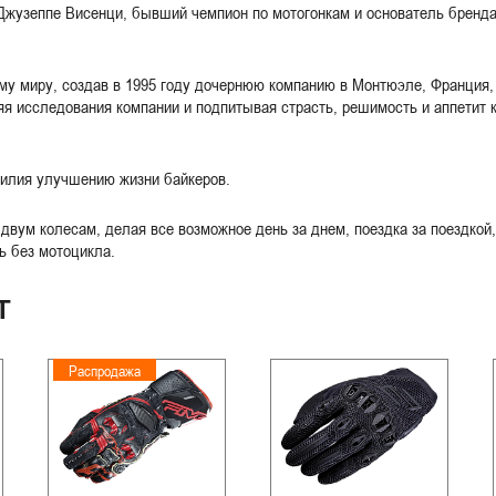
 Джузеппе Висенци, бывший чемпион по мотогонкам и основатель бренда
у миру, создав в 1995 году дочернюю компанию в Монтюэле, Франция, и
я исследования компании и подпитывая страсть, решимость и аппетит к
силия улучшению жизни байкеров.
 двум колесам, делая все возможное день за днем, поездка за поездко
ь без мотоцикла.
Т
Распродажа