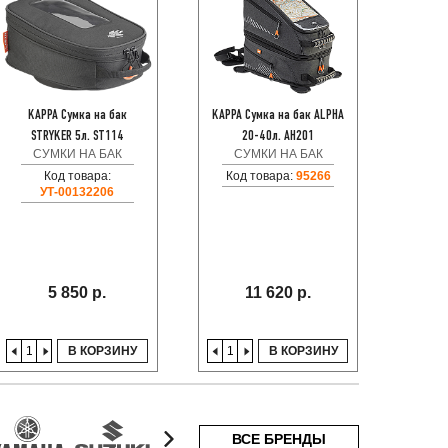
KAPPA Сумка на бак
KAPPA Сумка на бак ALPHA
KAP
STRYKER 5л. ST114
20-40л. AH201
RA
СУМКИ НА БАК
СУМКИ НА БАК
С
Код товара:
Код товара:
95266
УТ-00132206
13
5 850 р.
11 620 р.
В КОРЗИНУ
В КОРЗИНУ
ВСЕ БРЕНДЫ