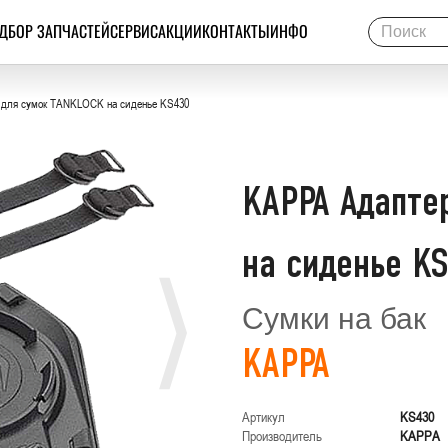
ДБОР ЗАПЧАСТЕЙ
СЕРВИС
АКЦИИ
КОНТАКТЫ
ИНФО
для сумок TANKLOCK на сиденье KS430
KAPPA Адапте
на сиденье K
Сумки на бак
KAPPA
Артикул
KS430
Производитель
KAPPA