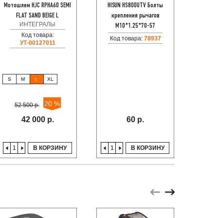
Мотошлем HJC RPHA60 SEMI
HISUN HS800UTV Болты
Мотобо
FLAT SAND BEIGE L
крепления рычагов
ИНТЕГРАЛЫ
С
M10*1.25*70-57
Код товара:
Код товара:
78937
УТ-00127011
S
M
L
XL
40
45
20 %
52 500 р.
10
42 000 р.
60 р.
В КОРЗИНУ
В КОРЗИНУ
Акци