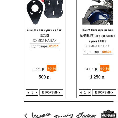
ADAPTER для сумки на бак,
KAPPA Накладка на бак
SUZUKI
YAMAHA FZ1 для крепления
СУМКИ НА БАК
сумки TKB02
СУМКИ НА БАК
Код товара:
61704
Код товара:
69804
70 %
60 %
1 660 р.
3 130 р.
500 р.
1 250 р.
В КОРЗИНУ
В КОРЗИНУ