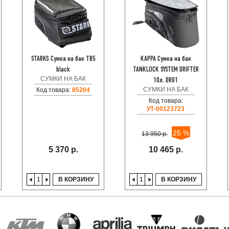
STARKS Сумка на бак TB5
KAPPA Сумка на бак
black
TANKLOCK SYSTEM DRIFTER
СУМКИ НА БАК
10л. DR01
СУМКИ НА БАК
Код товара:
85204
Код товара:
УТ-00123723
25 %
13 950 р.
5 370 р.
10 465 р.
В КОРЗИНУ
В КОРЗИНУ