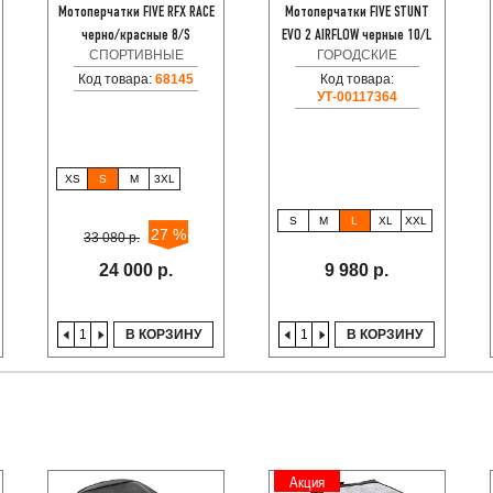
Мотоперчатки FIVE RFX RACE
Мотоперчатки FIVE STUNT
черно/красные 8/S
EVO 2 AIRFLOW черные 10/L
СПОРТИВНЫЕ
ГОРОДСКИЕ
Код товара:
68145
Код товара:
УТ-00117364
XS
S
M
3XL
S
M
L
XL
XXL
27 %
33 080 р.
24 000 р.
9 980 р.
В КОРЗИНУ
В КОРЗИНУ
Акция