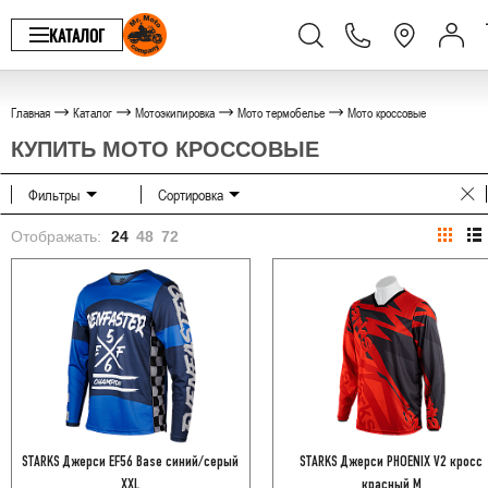
КАТАЛОГ
Главная
Каталог
Мотоэкипировка
Мото термобелье
Мото кроссовые
КУПИТЬ МОТО КРОССОВЫЕ
Фильтры
Сортировка
Отображать:
24
48
72
STARKS Джерси EF56 Base синий/серый
STARKS Джерси PHOENIX V2 кросс
XXL
красный M