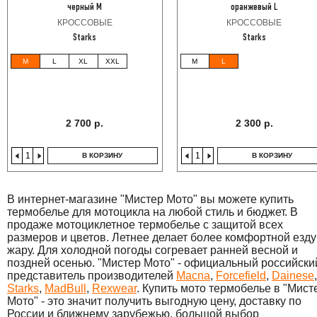
черный M
оранжевый L
КРОССОВЫЕ
КРОССОВЫЕ
Starks
Starks
M
L
XL
XXL
M
L
2 700 р.
2 300 р.
В КОРЗИНУ
В КОРЗИНУ
В интернет-магазине "Мистер Мото" вы можете купить
термобелье для мотоцикла на любой стиль и бюджет. В
продаже мотоциклетное термобелье с защитой всех
размеров и цветов. Летнее делает более комфортной езду
жару. Для холодной погоды согревает ранней весной и
поздней осенью. "Мистер Мото" - официальный российски
представитель производителей
Macna
,
Forcefield
,
Dainese
,
Starks
,
MadBull
,
Rexwear
. Купить мото термобелье в "Мист
Мото" - это значит получить выгодную цену, доставку по
России и ближнему зарубежью, большой выбор