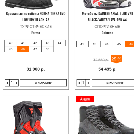
Кроссовые мотоботы FORMA TERRA EVO
Мотоботы DAINESE AXIAL 2 AIR V78
LOW DRY BLACK 46
BLACK/WHITE/LAVA-RED 46
ТУРИСТИЧЕСКИЕ
СПОРТИВНЫЕ
Forma
Dainese
40
41
42
43
44
41
43
44
45
46
45
46
47
48
25 %
72 660 р.
31 900 р.
54 495 р.
В КОРЗИНУ
В КОРЗИНУ
Акция