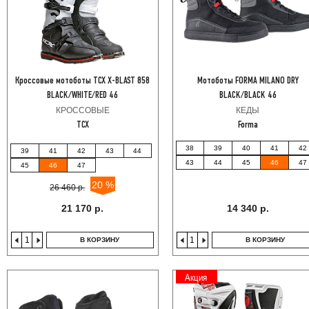
Кроссовые мотоботы TCX X-BLAST 858
Мотоботы FORMA MILANO DRY
BLACK/WHITE/RED 46
BLACK/BLACK 46
КРОССОВЫЕ
КЕДЫ
TCX
Forma
38
39
40
41
42
39
41
42
43
44
43
44
45
46
47
45
46
47
20 %
26 460 р.
21 170 р.
14 340 р.
В КОРЗИНУ
В КОРЗИНУ
Акция