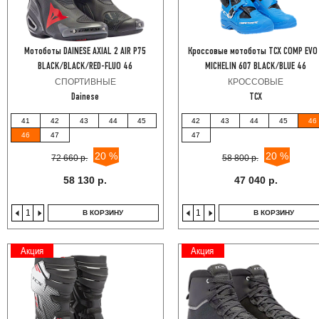
Мотоботы DAINESE AXIAL 2 AIR P75
Кроссовые мотоботы TCX COMP EVO
BLACK/BLACK/RED-FLUO 46
MICHELIN 607 BLACK/BLUE 46
СПОРТИВНЫЕ
КРОССОВЫЕ
Dainese
TCX
41
42
43
44
45
42
43
44
45
46
46
47
47
20 %
20 %
72 660 р.
58 800 р.
58 130 р.
47 040 р.
В КОРЗИНУ
В КОРЗИНУ
Акция
Акция