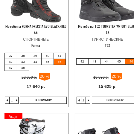
Мотоботы FORMA FRECCIA EVO BLACK/RED
Мотоботы TCX TOURSTEP WP 001 BLA
46
46
СПОРТИВНЫЕ
ТУРИСТИЧЕСКИЕ
Forma
TCX
37
38
39
40
41
42
43
44
45
46
42
43
44
45
46
47
48
20 %
20 %
22 050 р.
19 530 р.
17 640 р.
15 625 р.
В КОРЗИНУ
В КОРЗИНУ
Акция