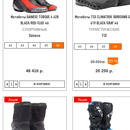
Мотоботы DAINESE TORQUE 4 628
Мотоботы TCX CLIMATREK SURROUND 
BLACK/RED-FLUO 46
619 BLACK/GRAY 46
СПОРТИВНЫЕ
ТУРИСТИЧЕСКИЕ
Dainese
TCX
42
43
44
45
46
43
44
45
46
20 %
25 310 р.
48 410 р.
20 250 р.
В КОРЗИНУ
В КОРЗИНУ
Акция
Акция