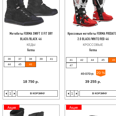
Мотоботы FORMA SWIFT X FIT DRY
Кроссовые мотоботы FORMA PREDAT
BLACK/BLACK 46
2.0 BLACK/WHITE/RED 46
КЕДЫ
КРОССОВЫЕ
Forma
Forma
36
37
38
39
41
41
42
44
45
46
44
45
46
47
20 %
49 070 р.
18 750 р.
39 255 р.
В КОРЗИНУ
В КОРЗИНУ
Акция
Акция