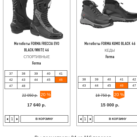
Мотоботы FORMA FRECCIA EVO
Мотоботы FORMA KUMO BLACK 46
BLACK/WHITE 46
КЕДЫ
СПОРТИВНЫЕ
Forma
Forma
37
38
39
40
41
38
39
40
41
42
42
43
44
45
46
43
44
45
46
47
47
48
20 %
20 %
22 050 р.
18 750 р.
17 640 р.
15 000 р.
В КОРЗИНУ
В КОРЗИНУ