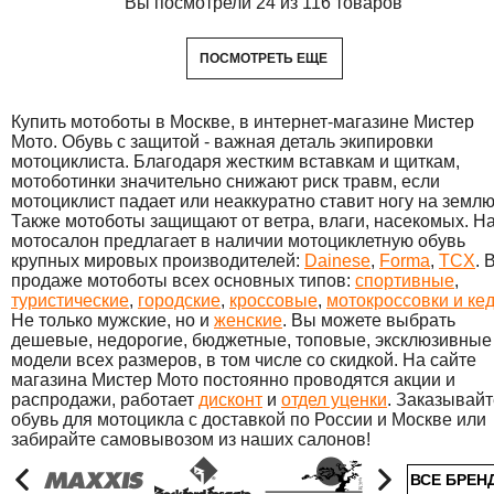
Вы посмотрели 24 из 116 товаров
ПОСМОТРЕТЬ ЕЩЕ
Купить мотоботы в Москве, в интернет-магазине Мистер
Мото. Обувь с защитой - важная деталь экипировки
мотоциклиста. Благодаря жестким вставкам и щиткам,
мотоботинки значительно снижают риск травм, если
мотоциклист падает или неаккуратно ставит ногу на землю
Также мотоботы защищают от ветра, влаги, насекомых. Н
мотосалон предлагает в наличии мотоциклетную обувь
крупных мировых производителей:
Dainese
,
Forma
,
TCX
. 
продаже мотоботы всех основных типов:
спортивные
,
туристические
,
городские
,
кроссовые
,
мотокроссовки и ке
Не только мужские, но и
женские
. Вы можете выбрать
дешевые, недорогие, бюджетные, топовые, эксклюзивные
модели всех размеров, в том числе со скидкой. На сайте
магазина Мистер Мото постоянно проводятся акции и
распродажи, работает
дисконт
и
отдел уценки
. Заказывайт
обувь для мотоцикла с доставкой по России и Москве или
забирайте самовывозом из наших салонов!
ВСЕ БРЕН