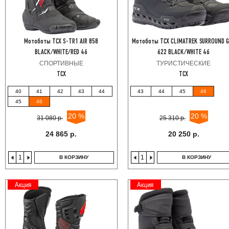
Мотоботы TCX S-TR1 AIR 858
Мотоботы TCX CLIMATREK SURROUND 
BLACK/WHITE/RED 46
622 BLACK/WHITE 46
СПОРТИВНЫЕ
ТУРИСТИЧЕСКИЕ
TCX
TCX
40
41
42
43
44
43
44
45
46
45
46
20 %
20 %
31 080 р.
25 310 р.
24 865 р.
20 250 р.
В КОРЗИНУ
В КОРЗИНУ
Акция
Акция