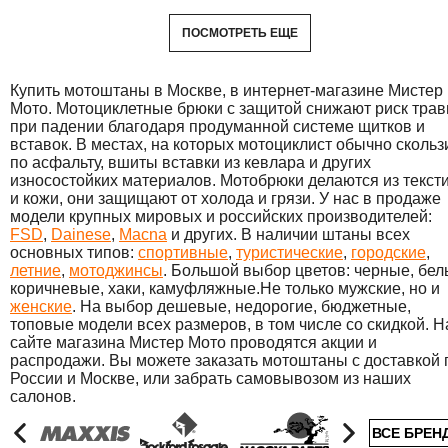
ПОСМОТРЕТЬ ЕЩЕ
Купить мотоштаны в Москве, в интернет-магазине Мистер
Мото. Мотоциклетные брюки с защитой снижают риск тра
при падении благодаря продуманной системе щитков и
вставок. В местах, на которых мотоциклист обычно скольз
по асфальту, вшиты вставки из кевлара и других
износостойких материалов. Мотобрюки делаются из текст
и кожи, они защищают от холода и грязи. У нас в продаже
модели крупных мировых и российских производителей:
FSD
,
Dainese
,
Macna
и других. В наличии штаны всех
основных типов:
спортивные
,
туристические
,
городские
,
летние
,
мотоджинсы
. Большой выбор цветов: черные, бел
коричневые, хаки, камуфляжные.Не только мужские, но и
женские
. На выбор дешевые, недорогие, бюджетные,
топовые модели всех размеров, в том числе со скидкой. Н
сайте магазина Мистер Мото проводятся акции и
распродажи. Вы можете заказать мотоштаны с доставкой 
России и Москве, или забрать самовывозом из наших
салонов.
ВСЕ БРЕН