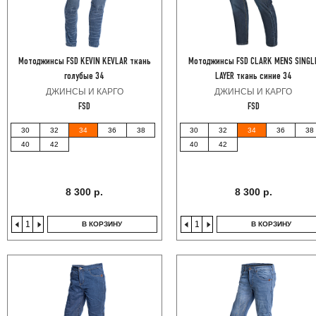
Мотоджинсы FSD KEVIN KEVLAR ткань
Мотоджинсы FSD CLARK MENS SINGL
голубые 34
LAYER ткань синие 34
ДЖИНСЫ И КАРГО
ДЖИНСЫ И КАРГО
FSD
FSD
30
32
34
36
38
30
32
34
36
38
40
42
40
42
8 300 р.
8 300 р.
В КОРЗИНУ
В КОРЗИНУ