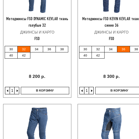
Мотоджинсы FSD DYNAMIC KEVLAR ткань
Мотоджинсы FSD KEVIN KEVLAR ткан
голубые 32
синие 36
ДЖИНСЫ И КАРГО
ДЖИНСЫ И КАРГО
FSD
FSD
30
32
34
36
38
30
32
34
36
38
40
42
40
42
8 200 р.
8 300 р.
В КОРЗИНУ
В КОРЗИНУ