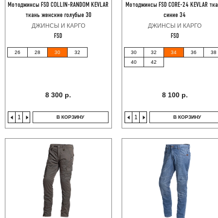
Мотоджинсы FSD COLLIN-RANDOM KEVLAR
Мотоджинсы FSD CORE-24 KEVLAR тк
ткань женские голубые 30
синие 34
ДЖИНСЫ И КАРГО
ДЖИНСЫ И КАРГО
FSD
FSD
26
28
30
32
30
32
34
36
38
40
42
8 300 р.
8 100 р.
В КОРЗИНУ
В КОРЗИНУ