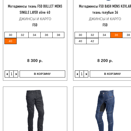
Мотоджинсы ткань FSD BULLET MENS
Мотоджинсы FSD BASH MENS KEVLA
SINGLE LAYER olive 40
ткань голубые 36
ДЖИНСЫ И КАРГО
ДЖИНСЫ И КАРГО
FSD
FSD
30
32
34
36
38
30
32
34
36
38
40
40
42
8 300 р.
8 200 р.
В КОРЗИНУ
В КОРЗИНУ