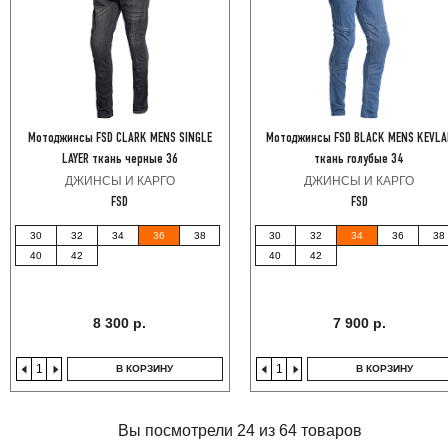
Мотоджинсы FSD CLARK MENS SINGLE
Мотоджинсы FSD BLACK MENS KEVLA
LAYER ткань черные 36
ткань голубые 34
ДЖИНСЫ И КАРГО
ДЖИНСЫ И КАРГО
FSD
FSD
30
32
34
36
38
30
32
34
36
38
40
42
40
42
8 300 р.
7 900 р.
В КОРЗИНУ
В КОРЗИНУ
Вы посмотрели 24 из 64 товаров