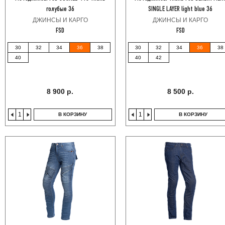
голубые 36
SINGLE LAYER light blue 36
ДЖИНСЫ И КАРГО
ДЖИНСЫ И КАРГО
FSD
FSD
30
32
34
36
38
30
32
34
36
38
40
40
42
8 900 р.
8 500 р.
В КОРЗИНУ
В КОРЗИНУ