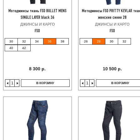
Мотоджинсы ткань FSD BULLET MENS
Мотоджинсы FSD PRITTY KEVLAR тка
SINGLE LAYER black 36
женские синие 28
ДЖИНСЫ И КАРГО
ДЖИНСЫ И КАРГО
FSD
FSD
30
32
34
36
38
26
28
30
32
40
42
8 300 р.
10 500 р.
В КОРЗИНУ
В КОРЗИНУ