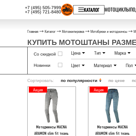
+7 (495) 505-7999
МОТОЦИКЛЫ
ПО
КАТАЛОГ
+7 (495) 721-8480
Главная
Каталог
Мотоэкипировка
Мотобрюки и мотоджинсы
М
КУПИТЬ МОТОШТАНЫ РАЗМЕ
Цена
Тип
Марка
Со скидкой
Цвет
Материал
Пол
Новинки
Джинсы и карго
MACNA
Черный
Джинсовые
Женс
Сортировать:
по популярности
по цене
п
Серый
Акция
Акция
Синий
Мотоджинсы MACNA
Мотоджинсы MACNA
ARAMON slim fit ткань
ARAMON slim fit ткань