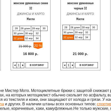
XL
женские удлиненные синие
женские удлиненные
XL кор
32
черные 32
XL длин
ДЖИНСЫ И КАРГО
ДЖИНСЫ И КАРГО
XXL
Macna
Macna
XXXL
28
28 длин
28 кор
30
3XL
28
28 длин
28 кор
30
30 длин
30 кор
32
30 длин
30 кор
32
4XL
32 длин
32 кор
34
32 длин
32 кор
34
5XL
20 %
25
21 000 р.
26
16 800 р.
21 000 р.
27
28
В КОРЗИНУ
В КОРЗИНУ
29
30
30 кор
31
ине Мистер Мото. Мотоциклетные брюки с защитой снижают 
32
х, на которых мотоциклист обычно скользит по асфальту, в
32 кор
 из текстиля и кожи, они защищают от холода и грязи. У н
33
na
и других. В наличии штаны всех основных типов:
спорти
белые, коричневые, хаки, камуфляжные.Не только мужские, 
34