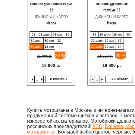
женские удлиненные серые
женские удлиненные
32
голубые 32
ДЖИНСЫ И КАРГО
ДЖИНСЫ И КАРГО
Macna
Macna
28
28 длин
28 кор
30
28
28 длин
28 кор
30
30 длин
30 кор
32
30 длин
30 кор
32
32 длин
32 кор
32 длин
32 кор
34
20 %
20 %
21 000 р.
21 000 р.
16 800 р.
16 800 р.
В КОРЗИНУ
В КОРЗИНУ
Купить мотоштаны в Москве, в интернет-магаз
продуманной системе щитков и вставок. В места
износостойких материалов. Мотобрюки делаются
российских производителей:
FSD
,
Dainese
,
Mac
мотоджинсы
. Большой выбор цветов: черные, 