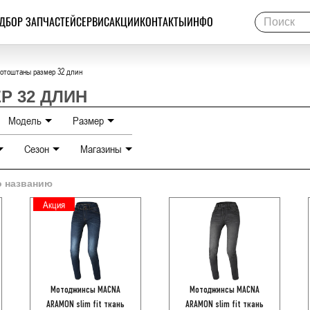
ДБОР ЗАПЧАСТЕЙ
СЕРВИС
АКЦИИ
КОНТАКТЫ
ИНФО
отоштаны размер 32 длин
Р 32 ДЛИН
Модель
Размер
Сезон
Магазины
ARAMON
XS
LOCKWOOD
S
кие
ВДНХ
о названию
PORTOLA
S кор
Дубровка
S длин
Акция
Декстер
M
Авиамоторная
M кор
Сколково
M длин
Строгино
L
Формула Х
L кор
Мотоджинсы MACNA
Мотоджинсы MACNA
L длин
ARAMON slim fit ткань
ARAMON slim fit ткань