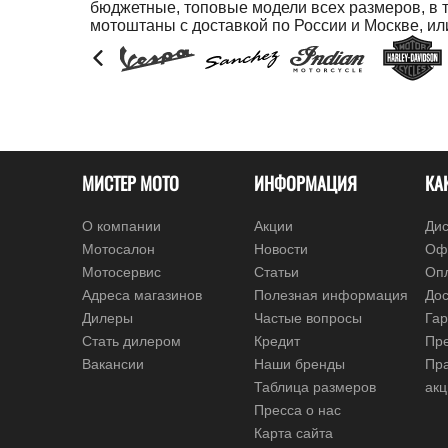
бюджетные, топовые модели всех размеров, в т
мотоштаны с доставкой по России и Москве, ил
МИСТЕР МОТО
ИНФОРМАЦИЯ
КА
О компании
Акции
Дис
Мотосалон
Новости
Оф
Мотосервис
Статьи
Оп
Адреса магазинов
Полезная информация
Дос
Дилеры
Частые вопросы
Гар
Стать дилером
Кредит
Пре
Вакансии
Наши бренды
Пр
Таблица размеров
ак
Пресса о нас
Карта сайта