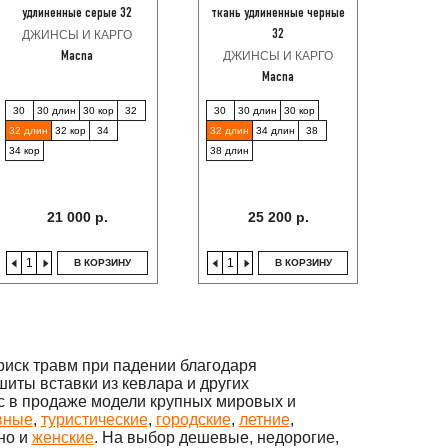
удлиненные серые 32
ткань удлиненные черные
ДЖИНСЫ И КАРГО
32
ДЖИНСЫ И КАРГО
Macna
Macna
30
30 длин
30 кор
32
30
30 длин
30 кор
32 длин
32 кор
34
32 длин
34 длин
38
34 кор
38 длин
21 000 р.
25 200 р.
В КОРЗИНУ
В КОРЗИНУ
риск травм при падении благодаря
шиты вставки из кевлара и других
ас в продаже модели крупных мировых и
вные
,
туристические
,
городские
,
летние
,
но и
женские
. На выбор дешевые, недорогие,