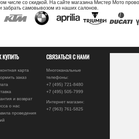
ом числе со скидкой. На сайте магазина Мистер Мото прово
34 кор
и забрать самовывозом из наших салонов.
36
38
40
42
44
46
48
К КУПИТЬ
СВЯЗАТЬСЯ С НАМИ
50
52
контная карта
Многоканальные
54
ормить заказ
телефоны:
56
лата
+7 (495) 721-8480
58
тавка
+7 (495) 505-7999
XXL длин
антия и возврат
Интернет магазин:
28 длин
сса о нас
+7 (963) 761-5825
30 длин
авила проведения
32 длин
ций
34 длин
38 длин