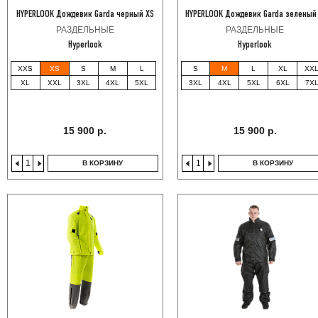
HYPERLOOK Дождевик Garda черный XS
HYPERLOOK Дождевик Garda зеленый
РАЗДЕЛЬНЫЕ
РАЗДЕЛЬНЫЕ
Hyperlook
Hyperlook
XXS
XS
S
M
L
S
M
L
XL
XX
XL
XXL
3XL
4XL
5XL
3XL
4XL
5XL
6XL
7X
15 900 р.
15 900 р.
В КОРЗИНУ
В КОРЗИНУ