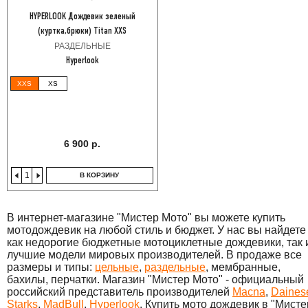
HYPERLOOK Дождевик зеленый
(куртка,брюки) Titan XXS
РАЗДЕЛЬНЫЕ
Hyperlook
XXS
XS
6 900 р.
В КОРЗИНУ
В интернет-магазине "Мистер Мото" вы можете купить
мотодождевик на любой стиль и бюджет. У нас вы найдете
как недорогие бюджетные мотоциклетные дождевики, так 
лучшие модели мировых производителей. В продаже все
размеры и типы:
цельные
,
раздельные
, мембранные,
бахилы, перчатки. Магазин "Мистер Мото" - официальный
российский представитель производителей
Macna
,
Daines
Starks
,
MadBull
,
Hyperlook
. Купить мото дождевик в "Мисте