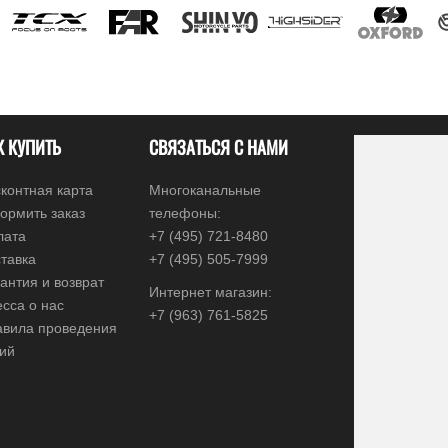
К КУПИТЬ
СВЯЗАТЬСЯ С НАМИ
контная карта
Многоканальные
ормить заказ
телефоны:
лата
+7 (495) 721-8480
тавка
+7 (495) 505-7999
антия и возврат
Интернет магазин:
сса о нас
+7 (963) 761-5825
авила проведения
ций