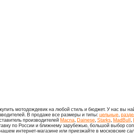
купить мотодождевик на любой стиль и бюджет. У нас вы н
зводителей. В продаже все размеры и типы:
цельные
,
разде
дставитель производителей
Macna
,
Dainese
,
Starks
,
MadBull
,
оставку по России и ближнему зарубежью, большой выбор с
 нашем интернет-магазине или приезжайте в московские са