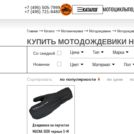
+7 (495) 505-7999
МОТОЦИКЛЫ
ПО
КАТАЛОГ
+7 (495) 721-8480
Главная
Каталог
Мотоэкипировка
Мотодождевики
Мотодождев
КУПИТЬ МОТОДОЖДЕВИКИ Н
Цена
Тип
Марка
Со скидкой
Цвет
Материал
Пол
Новинки
Брюки
DAINESE
Куртки
MACNA
Черный
Текстильные
Сортировать:
по популярности
Цельные
по цене
HYPERLOO
п
На перчатки
На ботинки
Дождевики на перчатки
MACNA SEER черные S-M