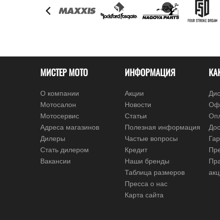
МИСТЕР МОТО
ИНФОРМАЦИЯ
КА
О компании
Акции
Дис
Мотосалон
Новости
Оф
Мотосервис
Статьи
Оп
Адреса магазинов
Полезная информация
Дос
Дилеры
Частые вопросы
Гар
Стать дилером
Кредит
Пре
Вакансии
Наши бренды
Пр
Таблица размеров
ак
Пресса о нас
Карта сайта