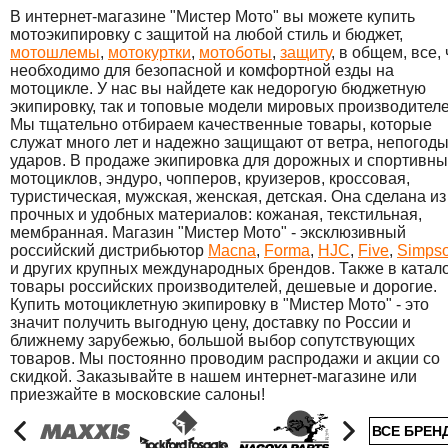
В интернет-магазине "Мистер Мото" вы можете купить
мотоэкипировку с защитой на любой стиль и бюджет,
мотошлемы
,
мотокуртки
,
мотоботы
,
защиту
, в общем, все, 
необходимо для безопасной и комфортной езды на
мотоцикле. У нас вы найдете как недорогую бюджетную
экипировку, так и топовые модели мировых производителе
Мы тщательно отбираем качественные товары, которые
служат много лет и надежно защищают от ветра, непогоды
ударов. В продаже экипировка для дорожных и спортивны
мотоциклов, эндуро, чопперов, круизеров, кроссовая,
туристическая, мужская, женская, детская. Она сделана из
прочных и удобных материалов: кожаная, текстильная,
мембранная. Магазин "Мистер Мото" - эксклюзивный
российский дистрибьютор
Macna
,
Forma
,
HJC
,
Five
,
Simps
и других крупных международных брендов. Также в катал
товары российских производителей, дешевые и дорогие.
Купить мотоциклетную экипировку в "Мистер Мото" - это
значит получить выгодную цену, доставку по России и
ближнему зарубежью, большой выбор сопутствующих
товаров. Мы постоянно проводим распродажи и акции со
скидкой. Заказывайте в нашем интернет-магазине или
приезжайте в московские салоны!
ВСЕ БРЕН