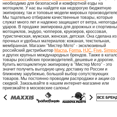
необходимо для безопасной и комфортной езды на
мотоцикле. У нас вы найдете как недорогую бюджетную
экипировку, так и топовые модели мировых производителе
Мы тщательно отбираем качественные товары, которые
служат много лет и надежно защищают от ветра, непогоды
ударов. В продаже экипировка для дорожных и спортивны
мотоциклов, эндуро, чопперов, круизеров, кроссовая,
туристическая, мужская, женская, детская. Она сделана из
прочных и удобных материалов: кожаная, текстильная,
мембранная. Магазин "Мистер Мото" - эксклюзивный
российский дистрибьютор
Macna
,
Forma
,
HJC
,
Five
,
Simps
и других крупных международных брендов. Также в катал
товары российских производителей, дешевые и дорогие.
Купить мотоциклетную экипировку в "Мистер Мото" - это
значит получить выгодную цену, доставку по России и
ближнему зарубежью, большой выбор сопутствующих
товаров. Мы постоянно проводим распродажи и акции со
скидкой. Заказывайте в нашем интернет-магазине или
приезжайте в московские салоны!
ВСЕ БРЕН