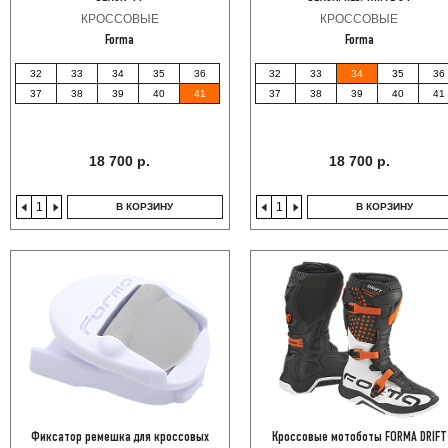
КРОССОВЫЕ
КРОССОВЫЕ
Forma
Forma
32
33
34
35
36
32
33
34
35
36
37
38
39
40
41
37
38
39
40
41
18 700 р.
18 700 р.
В КОРЗИНУ
В КОРЗИНУ
Фиксатор ремешка для кроссовых
Кроссовые мотоботы FORMA DRIFT