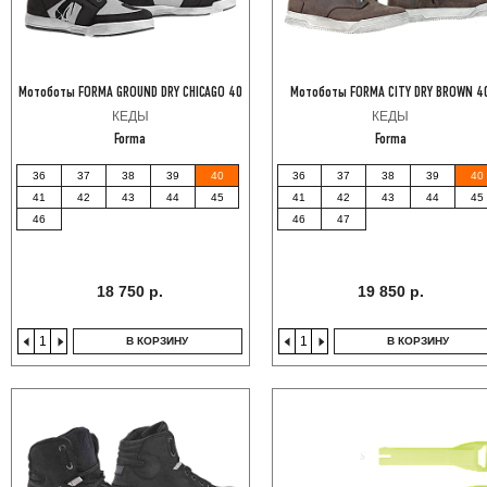
Мотоботы FORMA GROUND DRY CHICAGO 40
Мотоботы FORMA CITY DRY BROWN 4
КЕДЫ
КЕДЫ
Forma
Forma
36
37
38
39
40
36
37
38
39
40
41
42
43
44
45
41
42
43
44
45
46
46
47
18 750 р.
19 850 р.
В КОРЗИНУ
В КОРЗИНУ