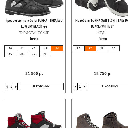
Кроссовые мотоботы FORMA TERRA EVO
Мотоботы FORMA SWIFT X FIT LADY D
LOW DRY BLACK 44
BLACK/WHITE 37
ТУРИСТИЧЕСКИЕ
КЕДЫ
Forma
Forma
40
41
42
43
44
36
37
38
39
45
46
47
48
31 900 р.
18 750 р.
В КОРЗИНУ
В КОРЗИНУ