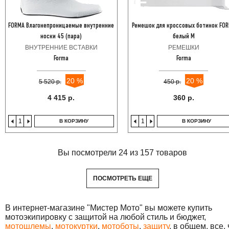
FORMA Влагонепроницаемые внутренние
Ремешок для кроссовых ботинок FO
носки 45 (пара)
белый M
ВНУТРЕННИЕ ВСТАВКИ
РЕМЕШКИ
Forma
Forma
20 %
20 %
5 520 р.
450 р.
4 415 р.
360 р.
В КОРЗИНУ
В КОРЗИНУ
Вы посмотрели 24 из 157 товаров
ПОСМОТРЕТЬ ЕЩЕ
В интернет-магазине "Мистер Мото" вы можете купить
мотоэкипировку с защитой на любой стиль и бюджет,
мотошлемы
,
мотокуртки
,
мотоботы
,
защиту
, в общем, все, 