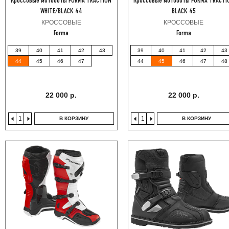
Кроссовые мотоботы FORMA TRACTION
Кроссовые мотоботы FORMA TRACTI
WHITE/BLACK 44
BLACK 45
КРОССОВЫЕ
КРОССОВЫЕ
Forma
Forma
39
40
41
42
43
39
40
41
42
43
44
45
46
47
44
45
46
47
48
22 000 р.
22 000 р.
В КОРЗИНУ
В КОРЗИНУ