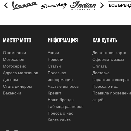
ВСЕ БРЕН
МИСТЕР МОТО
ИНФОРМАЦИЯ
КАК КУПИТЬ
О компании
Акции
Дисконтная карта
Мотосалон
Новости
Оформить заказ
Мотосервис
Статьи
Оплата
Адреса магазинов
Полезная
Доставка
Дилеры
информация
Гарантия и возврат
Стать дилером
Частые вопросы
Пресса о нас
Вакансии
Кредит
Правила проведен
Наши бренды
акций
Таблица размеров
Пресса о нас
Карта сайта