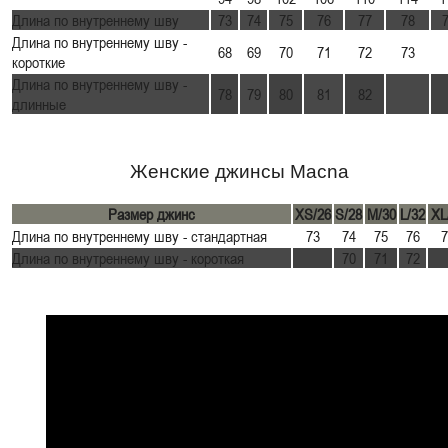
Длина по внутреннему шву
73
74
75
76
77
78
Длина по внутреннему шву -
68
69
70
71
72
73
короткие
Длина по внутреннему шву -
78
79
80
81
82
длинные
Женские джинсы Macna
Размер джинс
XS/26
S/28
M/30
L/32
XL
Длина по внутреннему шву - стандартная
73
74
75
76
7
Длина по внутреннему шву - короткая
70
71
72