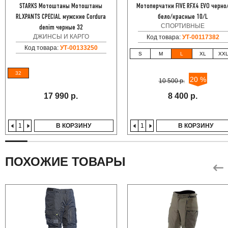
STARKS Мотоштаны Мотоштаны
Мотоперчатки FIVE RFX4 EVO черно
RLXPANTS CPECIAL мужские Cordura
бело/красные 10/L
СПОРТИВНЫЕ
denim черные 32
ДЖИНСЫ И КАРГО
Код товара:
УТ-00117382
Код товара:
УТ-00133250
S
M
L
XL
XX
32
20 %
10 500 р.
17 990 р.
8 400 р.
В КОРЗИНУ
В КОРЗИНУ
ПОХОЖИЕ ТОВАРЫ