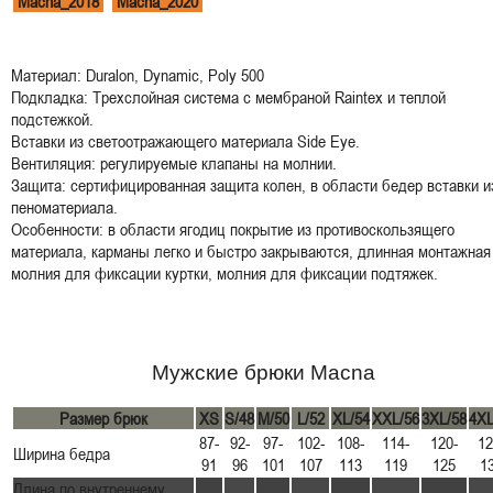
Macna_2018
Macna_2020
Материал: Duralon, Dynamic, Poly 500
Подкладка: Трехслойная система с мембраной Raintex и теплой
подстежкой.
Вставки из светоотражающего материала Side Eye.
Вентиляция: регулируемые клапаны на молнии.
Защита: сертифицированная защита колен, в области бедер вставки и
пеноматериала.
Особенности: в области ягодиц покрытие из противоскользящего
материала, карманы легко и быстро закрываются, длинная монтажная
молния для фиксации куртки, молния для фиксации подтяжек.
Мужские брюки Macna
Размер брюк
XS
S/48
M/50
L/52
XL/54
XXL/56
3XL/58
4XL
87-
92-
97-
102-
108-
114-
120-
12
Ширина бедра
91
96
101
107
113
119
125
1
Длина по внутреннему