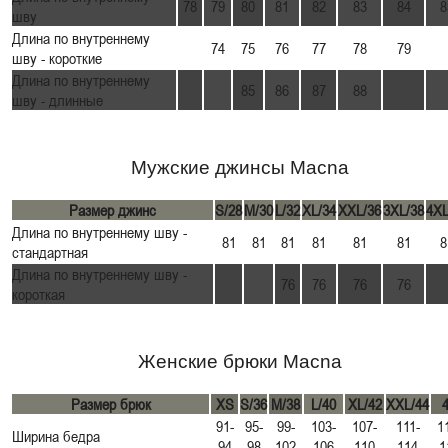
78
79
80
81
82
83
84
8
шву
Длина по внутреннему
74
75
76
77
78
79
шву - короткие
Длина по внутреннему
85
86
87
88
шву - длинные
Мужские джинсы Macna
Размер джинс
S/28
M/30
L/32
XL/34
XXL/36
3XL/38
4XL
Длина по внутреннему шву -
81
81
81
81
81
81
8
стандартная
Длина по внутреннему шву -
76
76
76
76
короткая
Женские брюки Macna
Размер брюк
XS
S/36
M/38
L/40
XL/42
XXL/44
91-
95-
99-
103-
107-
111-
1
Ширина бедра
94
98
102
106
110
114
1