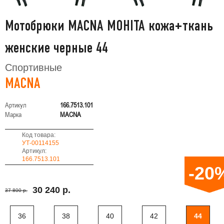
Мотобрюки MACNA MOHITA кожа+ткань
женские черные 44
Спортивные
MACNA
Артикул
166.7513.101
Марка
MACNA
Код товара:
УТ-00114155
Артикул:
166.7513.101
-20
30 240 р.
37 800 р.
36
38
40
42
44