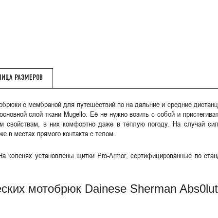
E
ЛИЦА РАЗМЕРОВ
отобрюки с мембраной для путешествий по на дальние и средние диста
 основной слой ткани Mugello. Её не нужно возить с собой и пристеги
м свойствам, в них комфортно даже в тёплую погоду. На случай с
же в местах прямого контакта с телом.
а коленях установлены щитки Pro-Armor, сертифицированные по станд
ских мотобрюк Dainese Sherman Abs0lut