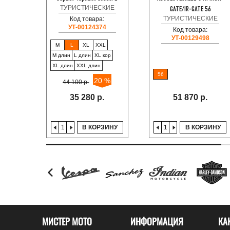
ТУРИСТИЧЕСКИЕ
GATE/IR-GATE 56
ТУРИСТИЧЕСКИЕ
Код товара:
УТ-00124374
Код товара:
УТ-00129498
M
L
XL
XXL
M длин
L длин
XL кор
XL длин
XXL длин
56
20 %
44 100 р.
35 280 р.
51 870 р.
В КОРЗИНУ
В КОРЗИНУ
МИСТЕР МОТО
ИНФОРМАЦИЯ
КА