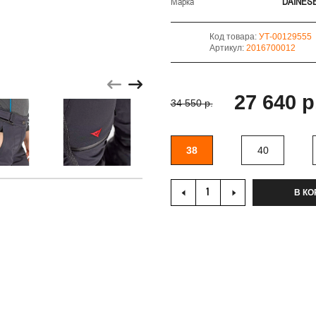
Марка
DAINES
Код товара:
УТ-00129555
Артикул:
2016700012
27 640 р
34 550 р.
38
40
В КО