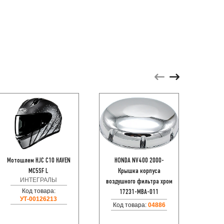
Мотошлем HJC C10 HAVEN
HONDA NV400 2000-
Мотошл
MC5SF L
Крышка корпуса
ИНТЕГРАЛЫ
воздушного фильтра хром
Код товара:
17231-MBA-011
УТ-00126213
Код товара:
04886