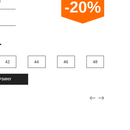
E
-20%
.
42
44
46
48
РЗИНУ