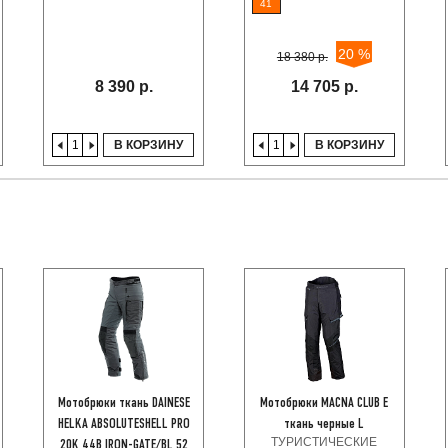
41
20 %
18 380 р.
8 390 р.
14 705 р.
В КОРЗИНУ
В КОРЗИНУ
Мотобрюки ткань DAINESE
Мотобрюки MACNA CLUB E
HELKA ABSOLUTESHELL PRO
ткань черные L
ТУРИСТИЧЕСКИЕ
20K 44B IRON-GATE/BL 52