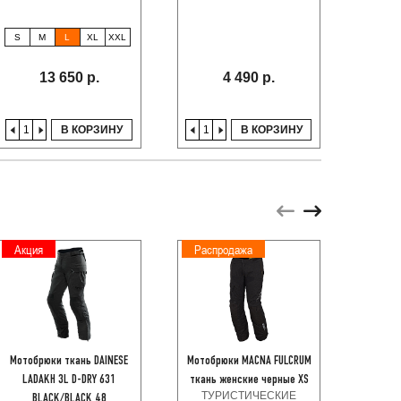
S
M
L
XL
XXL
XS
XXL
13 650 р.
4 490 р.
В КОРЗИНУ
В КОРЗИНУ
Акция
Распродажа
Мотобрюки ткань DAINESE
Мотобрюки MACNA FULCRUM
MACNA
LADAKH 3L D-DRY 631
ткань женские черные XS
женс
ТУРИСТИЧЕСКИЕ
ТУ
BLACK/BLACK 48