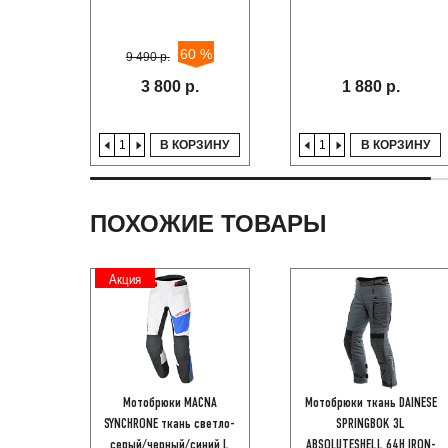
60 %
9 490 р.
3 800 р.
1 880 р.
В КОРЗИНУ
В КОРЗИНУ
ПОХОЖИЕ ТОВАРЫ
Акция
Мотобрюки MACNA
Мотобрюки ткань DAINESE
SYNCHRONE ткань светло-
SPRINGBOK 3L
серый/черный/синий L
ABSOLUTESHELL 64H IRON-