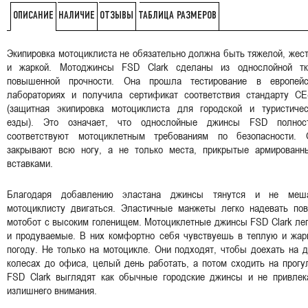
НАЛИЧИЕ
ОТЗЫВЫ
ТАБЛИЦА РАЗМЕРОВ
ОПИСАНИЕ
Экипировка мотоциклиста не обязательно должна быть тяжелой, жес
и жаркой. Мотоджинсы FSD Clark сделаны из однослойной тк
повышенной прочности. Она прошла тестирование в европейс
лабораториях и получила сертификат соответствия стандарту CE
(защитная экипировка мотоциклиста для городской и туристичес
езды). Это означает, что однослойные джинсы FSD полнос
соответствуют мотоциклетным требованиям по безопасности. 
закрывают всю ногу, а не только места, прикрытые армированн
вставками.
Благодаря добавлению эластана джинсы тянутся и не меш
мотоциклисту двигаться. Эластичные манжеты легко надевать пов
мотобот с высоким голенищем. Мотоциклетные джинсы FSD Clark ле
и продуваемые. В них комфортно себя чувствуешь в теплую и жар
погоду. Не только на мотоцикле. Они подходят, чтобы доехать на 
колесах до офиса, целый день работать, а потом сходить на прогу
FSD Clark выглядят как обычные городские джинсы и не привлек
излишнего внимания.