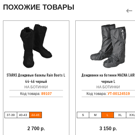
ПОХОЖИЕ ТОВАРЫ
STARKS Дождевые бахилы Rain Boots L
Дождевики на ботинки MACNA LAIR
44-46 черный
черные L
НА БОТИНКИ
НА БОТИНКИ
Код товара:
89107
Код товара:
УТ-00124519
37-39
40-43
44-46
S
M
L
XL
XX
2 700 р.
3 150 р.