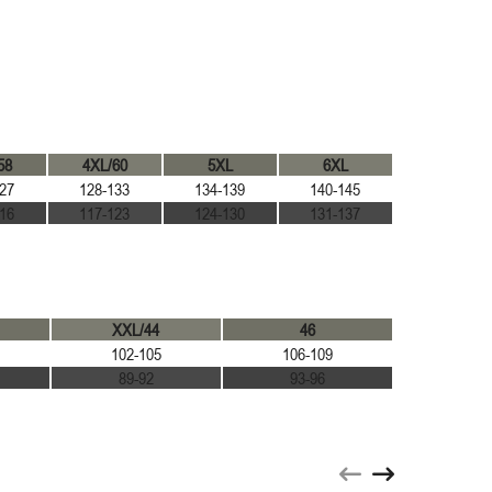
58
4XL/60
5XL
6XL
27
128-133
134-139
140-145
16
117-123
124-130
131-137
XXL/44
46
102-105
106-109
89-92
93-96