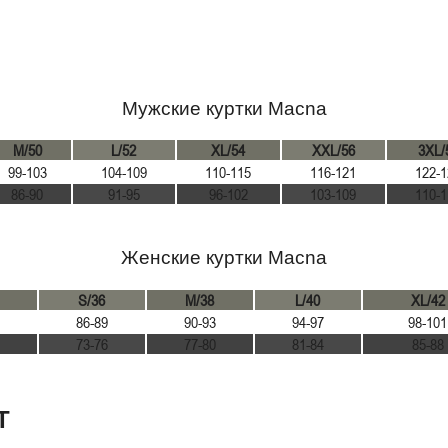
Мужские куртки Macna
M/50
L/52
XL/54
XXL/56
3XL/
99-103
104-109
110-115
116-121
122-1
86-90
91-95
96-102
103-109
110-1
Женские куртки Macna
S/36
M/38
L/40
XL/42
86-89
90-93
94-97
98-101
73-76
77-80
81-84
85-88
Т