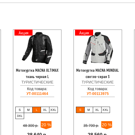
Акция
Акция
Мотокуртка MACNA ULTIMAX
Мотокуртка MACNA MUNDIAL
ткань черная L
светло-серая S
ТУРИСТИЧЕСКИЕ
ТУРИСТИЧЕСКИЕ
Код товара:
Код товара:
УТ-00111464
УТ-00113975
S
M
L
XL
XXL
S
M
XL
XXL
3XL
20 %
20 %
48 300 р.
35 700 р.
38 640 р.
28 560 р.