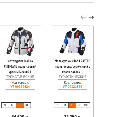
Мотокуртка MACNA
Мотокуртка MACNA ZASTRO
Мо
CHIEFTANE ткань серый/
ткань черно/серо/синий с
SYNCH
красный/синий L
красн.полоск. L
серая 
ТУРИСТИЧЕСКИЕ
ТУРИСТИЧЕСКИЕ
ТУ
Код товара:
Код товара:
УТ-00124424
УТ-00121825
S
M
L
XL
S
M
L
XL
XXL
S
54 600 р.
28 350 р.