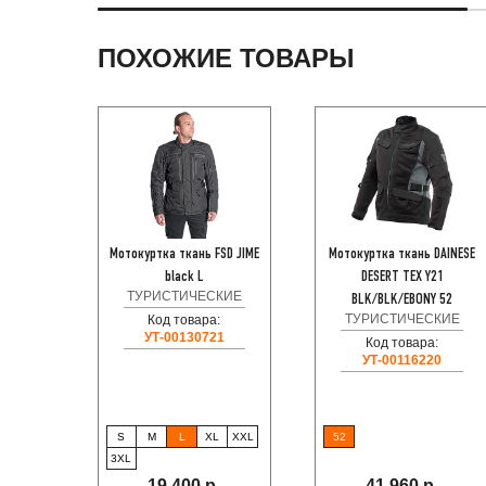
ПОХОЖИЕ ТОВАРЫ
Мотокуртка ткань FSD JIME
Мотокуртка ткань DAINESE
black L
DESERT TEX Y21
ТУРИСТИЧЕСКИЕ
BLK/BLK/EBONY 52
ТУРИСТИЧЕСКИЕ
Код товара:
УТ-00130721
Код товара:
УТ-00116220
S
M
L
XL
XXL
52
3XL
19 400 р.
41 960 р.