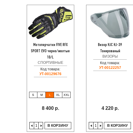
Мотоперчатки FIVE RFX
Визор HJC HJ-39
SPORT EVO черно/желтые
Тонированый
ВИЗОРЫ
10/L
СПОРТИВНЫЕ
Код товара:
УТ-00122257
Код товара:
УТ-00129676
S
M
L
XL
XXL
8 400 р.
4 220 р.
В КОРЗИНУ
В КОРЗИНУ