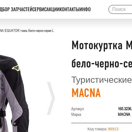
ДБОР ЗАПЧАСТЕЙ
СЕРВИС
АКЦИИ
КОНТАКТЫ
ИНФО
NA EQUATOR ткань бело-черно-серая L
Мотокуртка M
бело-черно-с
Туристические
MACNA
Артикул
165.3236
Марка
MACNA
Код товара:
86913