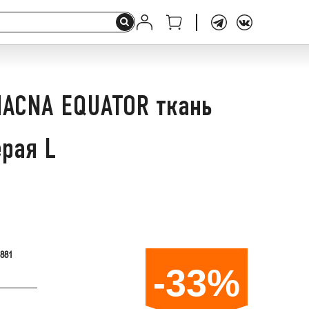
ACNA EQUATOR ткань
ерая L
.881
-33%