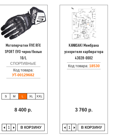
Мотоперчатки FIVE RFX
KAWASAKI Мембрана
ARIETE
SPORT EVO черно/белые
ускорителя карбюратора
О
10/L
43028-0002
СПОРТИВНЫЕ
Код товара:
18530
Код
Код товара:
УТ-00129682
S
M
L
XL
XXL
8 400 р.
3 760 р.
В КОРЗИНУ
В КОРЗИНУ