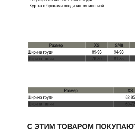
- Куртка с брюками соединяется молнией
Размер
XS
S/48
Ширина груди
89-93
94-98
Ширина талии
76-80
81-85
Размер
XS
Ширина груди
82-85
Ширина талии
69-72
С ЭТИМ ТОВАРОМ ПОКУПАЮ