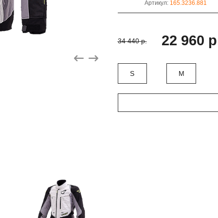
Артикул:
165.3236.881
22 960 р
34 440 р.
S
M