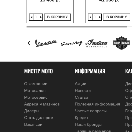
В КОРЗИНУ
В КОРЗИНУ
МИСТЕР МОТО
ИНФОРМАЦИЯ
КА
О компании
Акции
Дис
Мотосалон
Новости
Оф
Мотосервис
Статьи
Оп
Адреса магазинов
Полезная информация
Дос
Дилеры
Частые вопросы
Гар
Стать дилером
Кредит
Пре
Вакансии
Наши бренды
Пр
Таблица размеров
ак