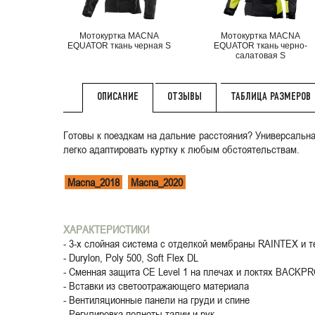
Мотокуртка MACNA
Мотокуртка MACNA
EQUATOR ткань черная S
EQUATOR ткань черно-
салатовая S
ОТЗЫВЫ
ТАБЛИЦА РАЗМЕРОВ
ОПИСАНИЕ
Готовы к поездкам на дальние расстояния? Универсальна
легко адаптировать куртку к любым обстоятельствам.
Macna_2018
Macna_2020
ХАРАКТЕРИСТИКИ
- 3-х слойная система с отделкой мембраны RAINTEX и т
- Durylon, Poly 500, Soft Flex DL
- Сменная защита CE Level 1 на плечах и локтях BACK
- Вставки из светоотражающего материала
- Вентиляционные панели на груди и спине
- Регулировка полноты талии и рук