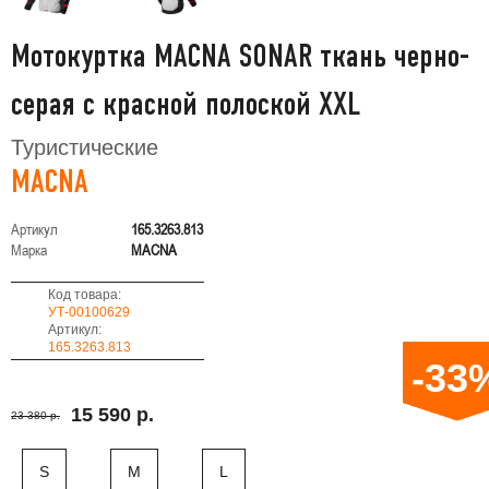
Мотокуртка MACNA SONAR ткань черно-
серая с красной полоской XXL
Туристические
MACNA
Артикул
165.3263.813
Марка
MACNA
Код товара:
УТ-00100629
Артикул:
165.3263.813
-33
15 590 р.
23 380 р.
S
M
L