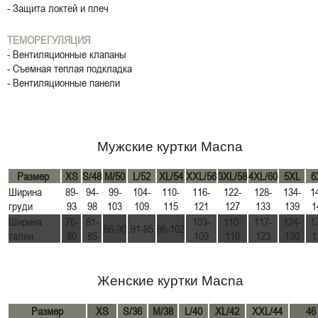
- Защита локтей и плеч
ТЕМОРЕГУЛЯЦИЯ
- Вентиляционные клапаны
- Съемная теплая подкладка
- Вентиляционные панели
Мужские куртки Macna
Размер
XS
S/48
M/50
L/52
XL/54
XXL/56
3XL/58
4XL/60
5XL
6
Ширина
89-
94-
99-
104-
110-
116-
122-
128-
134-
1
груди
93
98
103
109
115
121
127
133
139
1
Ширина
76-
81-
103-
110-
117-
124-
1
86-90
91-95
96-102
талии
80
85
109
116
123
130
1
Женские куртки Macna
Размер
XS
S/36
M/38
L/40
XL/42
XXL/44
46