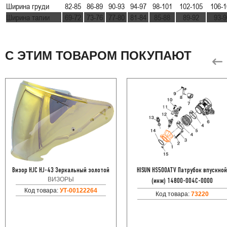
Ширина груди
82-85
86-89
90-93
94-97
98-101
102-105
106-1
Ширина талии
69-72
73-76
77-80
81-84
85-88
89-92
93-9
С ЭТИМ ТОВАРОМ ПОКУПАЮТ
Визор HJC HJ-43 Зеркальный золотой
HISUN HS500ATV Патрубок впускно
ВИЗОРЫ
(инж) 14800-004C-0000
Код товара:
УТ-00122264
Код товара:
73220