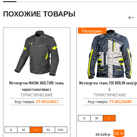
ПОХОЖИЕ ТОВАРЫ
Распродажа
Мотокуртка MACNA VAULTURE ткань
Мотокуртка ткань FSD BERLIN navy/g
черно/салатовая L
L
ТУРИСТИЧЕСКИЕ
ТУРИСТИЧЕСКИЕ
Код товара:
УТ-00124617
Код товара:
УТ-00125085
S
M
L
S
M
L
XL
XXL
20 %
15 120 р.