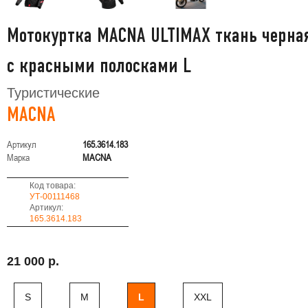
Мотокуртка MACNA ULTIMAX ткань черна
с красными полосками L
Туристические
MACNA
Артикул
165.3614.183
Марка
MACNA
Код товара:
УТ-00111468
Артикул:
165.3614.183
21 000 р.
S
M
L
XXL