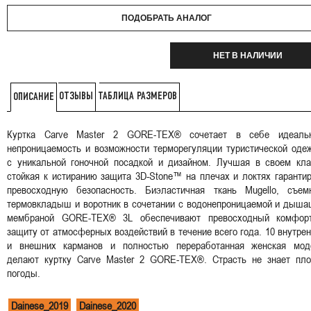
ПОДОБРАТЬ АНАЛОГ
НЕТ В НАЛИЧИИ
ОТЗЫВЫ
ТАБЛИЦА РАЗМЕРОВ
ОПИСАНИЕ
Куртка Carve Master 2 GORE-TEX® сочетает в себе идеаль
непроницаемость и возможности терморегуляции туристической оде
с уникальной гоночной посадкой и дизайном. Лучшая в своем кла
стойкая к истиранию защита 3D-Stone™ на плечах и локтях гаранти
превосходную безопасность. Биэластичная ткань Mugello, съем
термовкладыш и воротник в сочетании с водонепроницаемой и дыша
мембраной GORE-TEX® 3L обеспечивают превосходный комфор
защиту от атмосферных воздействий в течение всего года. 10 внутре
и внешних карманов и полностью переработанная женская мод
делают куртку Carve Master 2 GORE-TEX®. Страсть не знает пло
погоды.
Dainese_2019
Dainese_2020