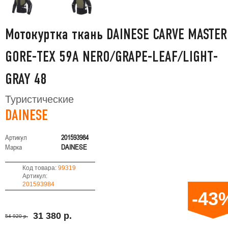
Мотокуртка ткань DAINESE CARVE MASTER
GORE-TEX 59A NERO/GRAPE-LEAF/LIGHT-
GRAY 48
Туристические
DAINESE
Артикул
201593984
Марка
DAINESE
Код товара:
99319
Артикул:
201593984
-43
31 380 р.
54 920 р.