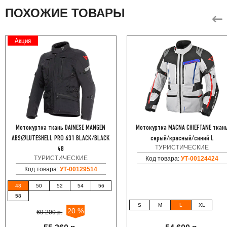
ПОХОЖИЕ ТОВАРЫ
Акция
Мотокуртка ткань DAINESE MANGEN
Мотокуртка MACNA CHIEFTANE ткан
ABSØLUTESHELL PRO 631 BLACK/BLACK
серый/красный/синий L
ТУРИСТИЧЕСКИЕ
48
ТУРИСТИЧЕСКИЕ
Код товара:
УТ-00124424
Код товара:
УТ-00129514
48
50
52
54
56
58
S
M
L
XL
20 %
69 200 р.