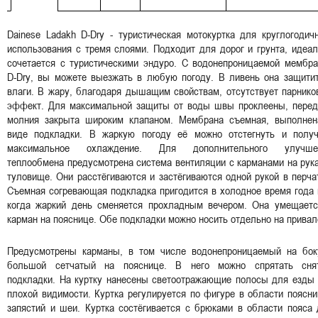
Dainese Ladakh D-Dry - туристическая мотокуртка для круглогодич
использования с тремя слоями. Подходит для дорог и грунта, идеа
сочетается с туристическими эндуро. С водонепроницаемой мембра
D-Dry, вы можете выезжать в любую погоду. В ливень она защитит
влаги. В жару, благодаря дышащим свойствам, отсутствует парник
эффект. Для максимальной защиты от воды швы проклеены, перед
молния закрыта широким клапаном. Мембрана съемная, выполнен
виде подкладки. В жаркую погоду её можно отстегнуть и получ
максимальное охлаждение. Для дополнительного улучше
теплообмена предусмотрена система вентиляции с карманами на рук
туловище. Они расстёгиваются и застёгиваются одной рукой в перча
Съемная согревающая подкладка пригодится в холодное время года
когда жаркий день сменяется прохладным вечером. Она умещаетс
карман на пояснице. Обе подкладки можно носить отдельно на привал
Предусмотрены карманы, в том числе водонепроницаемый на бок
большой сетчатый на пояснице. В него можно спрятать сня
подкладки. На куртку нанесены светоотражающие полосы для езды 
плохой видимости. Куртка регулируется по фигуре в области поясн
запястий и шеи. Куртка состёгивается с брюками в области пояса