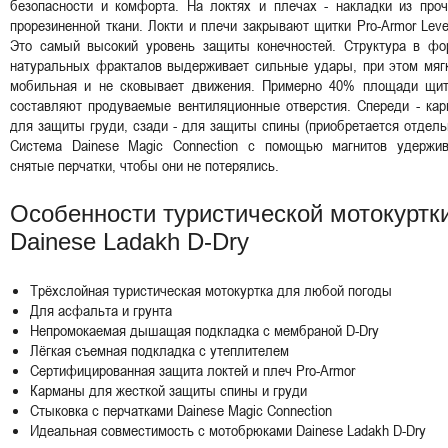
безопасности и комфорта. На локтях и плечах - накладки из проч
прорезиненной ткани. Локти и плечи закрывают щитки Pro-Armor Leve
Это самый высокий уровень защиты конечностей. Структура в фо
натуральных фракталов выдерживает сильные удары, при этом мягк
мобильная и не сковывает движения. Примерно 40% площади щит
составляют продуваемые вентиляционные отверстия. Спереди - кар
для защиты груди, сзади - для защиты спины (приобретается отдель
Система Dainese Magic Connection с помощью магнитов удержив
снятые перчатки, чтобы они не потерялись.
Особенности туристической мотокуртк
Dainese Ladakh D-Dry
Трёхслойная туристическая мотокуртка для любой погоды
Для асфальта и грунта
Непромокаемая дышащая подкладка с мембраной D-Dry
Лёгкая съемная подкладка с утеплителем
Сертифицированная защита локтей и плеч Pro-Armor
Карманы для жесткой защиты спины и груди
Стыковка с перчатками Dainese Magic Connection
Идеальная совместимость с мотобрюками Dainese Ladakh D-Dry