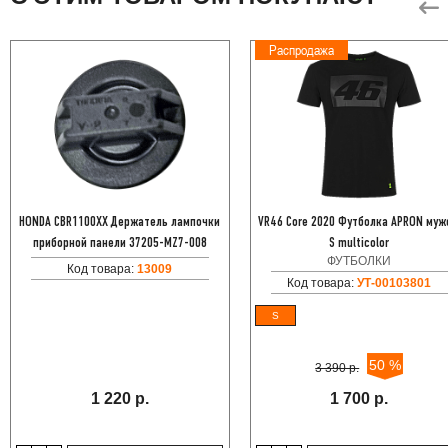
Распродажа
HONDA CBR1100XX Держатель лампочки
VR46 Core 2020 Футболка APRON муж
приборной панели 37205-MZ7-008
S multicolor
ФУТБОЛКИ
Код товара:
13009
Код товара:
УТ-00103801
S
50 %
3 390 р.
1 220 р.
1 700 р.