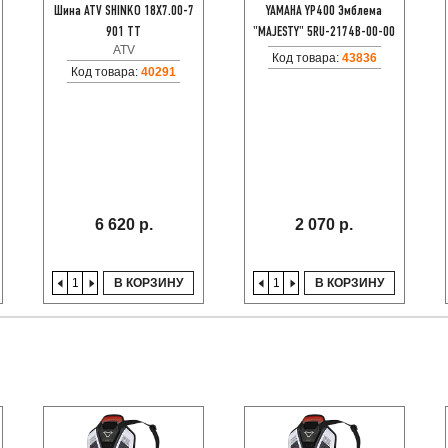
Шина ATV SHINKO 18X7.00-7
YAMAHA YP400 Эмблема
901 TT
"MAJESTY" 5RU-2174B-00-00
ATV
Код товара:
43836
Код товара:
40291
6 620 р.
2 070 р.
В КОРЗИНУ
В КОРЗИНУ