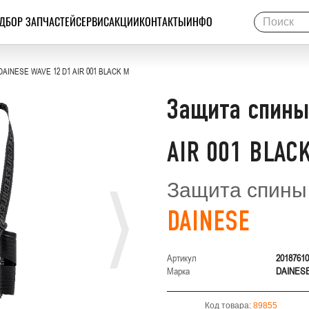
ДБОР ЗАПЧАСТЕЙ
СЕРВИС
АКЦИИ
КОНТАКТЫ
ИНФО
DAINESE WAVE 12 D1 AIR 001 BLACK M
Защита спины
AIR 001 BLAC
Защита спины
DAINESE
Артикул
20187610
Марка
DAINES
Код товара:
89855