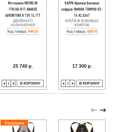
Мотошина MICHELIN
KAPPA Крепеж боковых
STAR
170/60-R17 ANAKEE
кофров YAMAHA TDM900 02-
ST
СУ
ADVENTURE R 72V TL/TT
14 KLX347
ДВОЙНОГО
КРЕПЕЖ БОКОВЫХ
Код
НАЗНАЧЕНИЯ
КОФРОВ
Код товара:
94016
Код товара:
69670
25 740 р.
17 300 р.
В КОРЗИНУ
В КОРЗИНУ
Распродажа