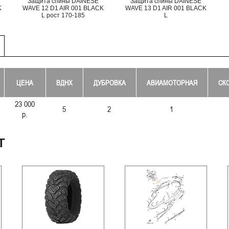
Защита спины DAINESE
Защита спины DAINESE
K
WAVE 12 D1 AIR 001 BLACK
WAVE 13 D1 AIR 001 BLACK
L рост 170-185
L
ЦЕНА
ВДНХ
ДУБРОВКА
АВИАМОТОРНАЯ
СК
23 000
5
2
1
р.
Т