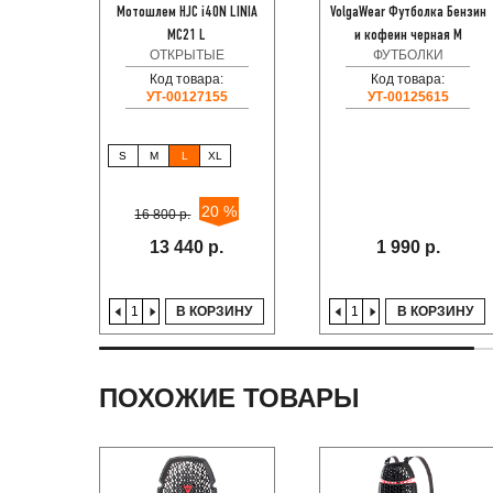
Мотошлем HJC i40N LINIA
VolgaWear Футболка Бензин
MC21 L
и кофеин черная M
ОТКРЫТЫЕ
ФУТБОЛКИ
Код товара:
Код товара:
УТ-00127155
УТ-00125615
S
M
L
XL
20 %
16 800 р.
13 440 р.
1 990 р.
В КОРЗИНУ
В КОРЗИНУ
ПОХОЖИЕ ТОВАРЫ