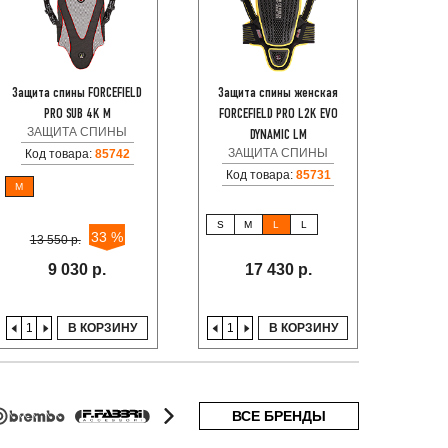
Защита спины FORCEFIELD
Защита спины женская
Защ
PRO SUB 4K M
FORCEFIELD PRO L2K EVO
R
ЗАЩИТА СПИНЫ
ЗА
DYNAMIC LM
ЗАЩИТА СПИНЫ
Код товара:
85742
Код товара:
85731
M
S
M
L
L
M
33 %
13 550 р.
БР
9 030 р.
17 430 р.
В КОРЗИНУ
В КОРЗИНУ
ВСЕ БРЕНДЫ