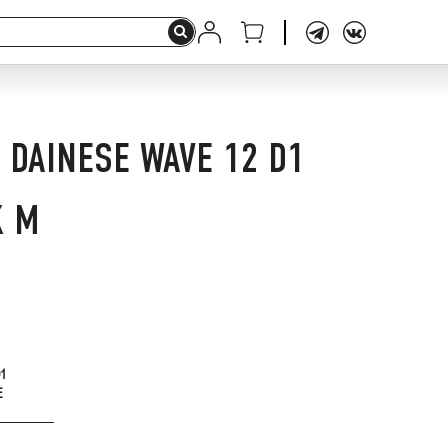
 DAINESE WAVE 12 D1
K M
1
E