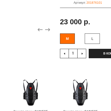
Артикул:
201876101
23 000 р.
M
L
В КО