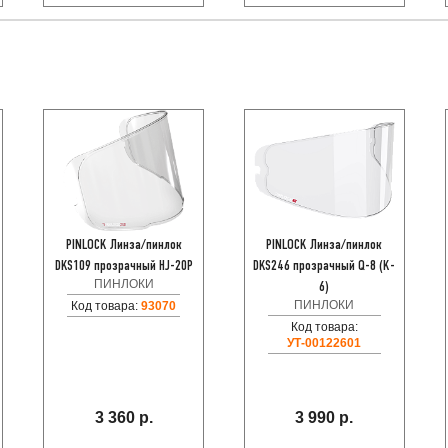
PINLOCK Линза/пинлок
PINLOCK Линза/пинлок
DKS109 прозрачный HJ-20P
DKS246 прозрачный Q-8 (K-
ПИНЛОКИ
6)
ПИНЛОКИ
Код товара:
93070
Код товара:
УТ-00122601
3 360 р.
3 990 р.