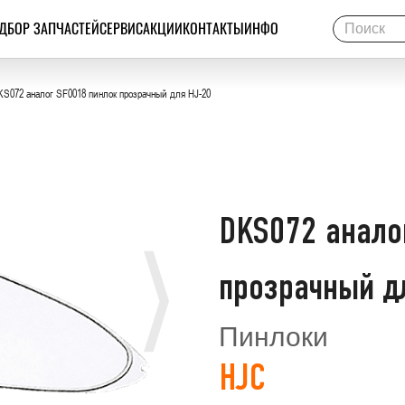
ДБОР ЗАПЧАСТЕЙ
СЕРВИС
АКЦИИ
КОНТАКТЫ
ИНФО
S072 аналог SF0018 пинлок прозрачный для HJ-20
DKS072 анало
прозрачный д
Пинлоки
HJC