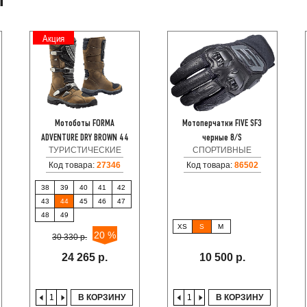
Т
Акция
Мотоботы FORMA
Мотоперчатки FIVE SF3
ADVENTURE DRY BROWN 44
черные 8/S
ТУРИСТИЧЕСКИЕ
СПОРТИВНЫЕ
Код товара:
27346
Код товара:
86502
38
39
40
41
42
43
44
45
46
47
48
49
XS
S
M
20 %
30 330 р.
24 265 р.
10 500 р.
В КОРЗИНУ
В КОРЗИНУ