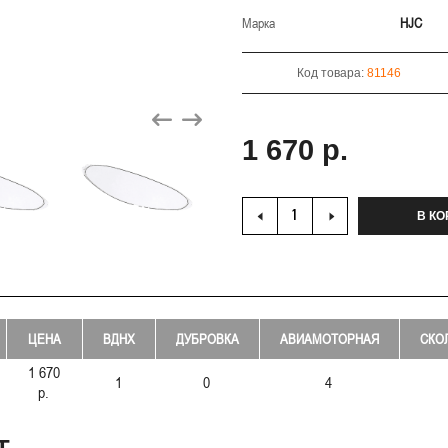
Марка
HJC
Код товара:
81146
1 670 р.
В КО
ЦЕНА
ВДНХ
ДУБРОВКА
АВИАМОТОРНАЯ
СКО
1 670
1
0
4
р.