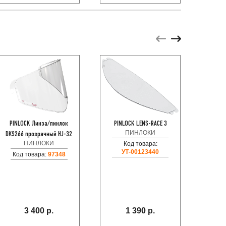
PINLOCK Линза/пинлок
PINLOCK LENS-RACE 3
PINL
ПИНЛОКИ
DKS266 прозрачный HJ-32
DKS461
ПИНЛОКИ
Код товара:
УТ-00123440
Код товара:
97348
3 400 р.
1 390 р.