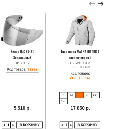
Визор HJC HJ-31
Толстовка MACNA DISTRICT
SUZU
Зеркальный
светло-серая L
ВИЗОРЫ
РУБАШКИ И
Код
ТОЛСТОВКИ
Код товара:
92232
Код товара:
УТ-00100841
S
M
L
XL
XXL
3XL
5 510 р.
17 850 р.
В КОРЗИНУ
В КОРЗИНУ