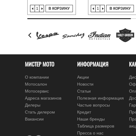
В КОРЗИНУ
В КОРЗИНУ
МИСТЕР МОТО
ИНФОРМАЦИЯ
КА
О компании
Акции
Дис
Мотосалон
Новости
Оф
Мотосервис
Статьи
Оп
Адреса магазинов
Полезная информация
Дос
Дилеры
Частые вопросы
Гар
Стать дилером
Кредит
Пре
Вакансии
Наши бренды
Пр
Таблица размеров
ак
Пресса о нас