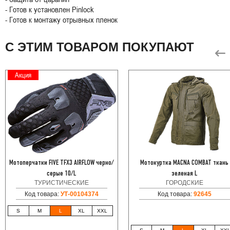
- Готов к установлен Pinlock
- Готов к монтажу отрывных пленок
С ЭТИМ ТОВАРОМ ПОКУПАЮТ
Акция
Мотоперчатки FIVE TFX3 AIRFLOW черно/
Мотокуртка MACNA COMBAT ткань
серые 10/L
зеленая L
ТУРИСТИЧЕСКИЕ
ГОРОДСКИЕ
Код товара:
УТ-00104374
Код товара:
92645
S
M
L
XL
XXL