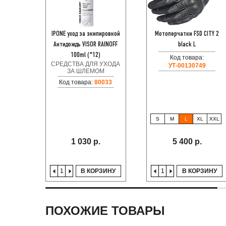
IPONE уход за экипировкой
Мотоперчатки FSD CITY 2
Антидождь VISOR RAINOFF
black L
100ml (*12)
Код товара:
СРЕДСТВА ДЛЯ УХОДА
УТ-00130749
ЗА ШЛЕМОМ
Код товара:
80033
S
M
L
XL
XXL
1 030 р.
5 400 р.
В КОРЗИНУ
В КОРЗИНУ
ПОХОЖИЕ ТОВАРЫ