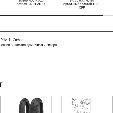
Визор HJC HJ-26
Визор HJC HJ-26
Прозрачный TEAR-OFF
Зеркальный золотой TEAR-
OFF
PHA 11 Carbon.
ческие вещества для очистки визора.
Т