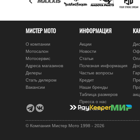
МИСТЕР МОТО
ИНФОРМАЦИЯ
КА
О компании
Акции
Дис
Мотосалон
Новости
Оф
Мотосервис
Статьи
Оп
Адреса магазинов
Полезная информация
Дос
Дилеры
Частые вопросы
Гар
Стать дилером
Кредит
Пре
Вакансии
Наши бренды
Пр
Таблица размеров
ак
Пресса о нас
Карта сайта
© Компания Мистер Мото 1998 - 2026