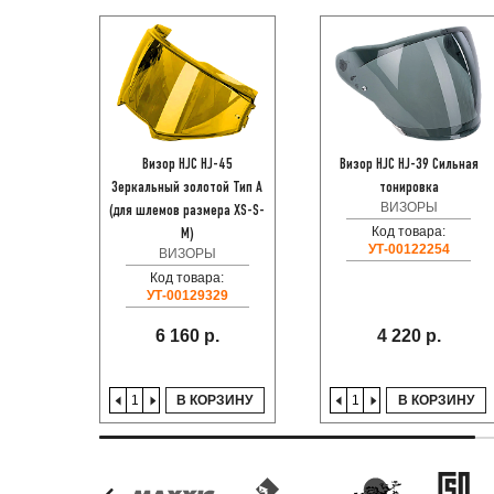
Визор HJC HJ-45
Визор HJC HJ-39 Сильная
Зеркальный золотой Тип A
тонировка
ВИЗОРЫ
(для шлемов размера XS-S-
Код товара:
M)
УТ-00122254
ВИЗОРЫ
Код товара:
УТ-00129329
6 160 р.
4 220 р.
В КОРЗИНУ
В КОРЗИНУ