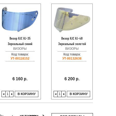
Визор HJC HJ-35
Визор HJC HJ-48
В
Зеркальный синий
Зеркальный золотой
Зе
ВИЗОРЫ
ВИЗОРЫ
Код товара:
Код товара:
УТ-00118152
УТ-00132638
6 160 р.
6 200 р.
В КОРЗИНУ
В КОРЗИНУ