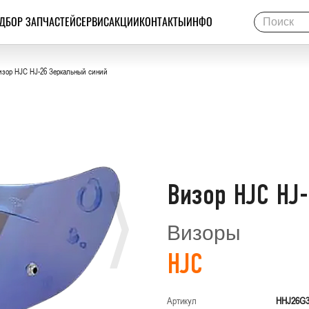
ДБОР ЗАПЧАСТЕЙ
СЕРВИС
АКЦИИ
КОНТАКТЫ
ИНФО
зор HJC HJ-26 Зеркальный синий
Визор HJC HJ
Визоры
HJC
Артикул
HHJ26G3