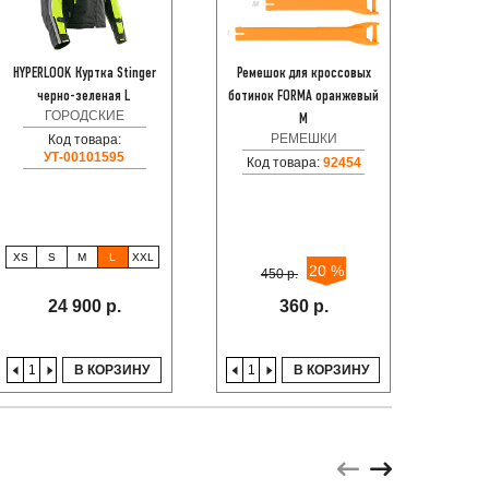
HYPERLOOK Куртка Stinger
Ремешок для кроссовых
Мотоку
черно-зеленая L
ботинок FORMA оранжевый
ткань
ГОРОДСКИЕ
M
РЕМЕШКИ
ТУ
Код товара:
УТ-00101595
Код товара:
92454
S
X
XS
S
M
L
XXL
20 %
450 р.
36
24 900 р.
360 р.
В КОРЗИНУ
В КОРЗИНУ