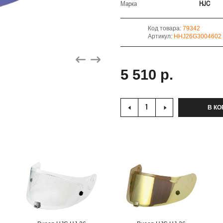
Марка
HJC
Код товара:
79342
Артикул:
HHJ26G3004602
5 510 р.
В КО