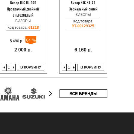
Визор HJC HJ-09D
Визор HJC HJ-47
В
Прозрачный двойной
Зеркальный синий
Зерка
ВИЗОРЫ
СНЕГОХОДНЫЙ
(для шл
ВИЗОРЫ
Код товара:
УТ-00129325
Код товара:
61218
64 %
5 490 р.
2 000 р.
6 160 р.
В КОРЗИНУ
В КОРЗИНУ
ВСЕ БРЕНДЫ