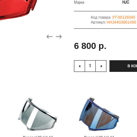
Марка
HJC
Код товара:
УТ-00129340
Артикул:
HHJ44G3001400
6 800 р.
В КО