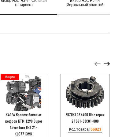
Визор HJC HJ-44 Сильная
Визор HJC HJ-44
Ви
тонировка
Зеркальный золотой
Зерк
Акция
Акци
KAPPA Крепеж боковых
SUZUKI GSX400 Шестерня
Мотобр
кофров KTM 1290 Super
24361-33С01-000
TEM
Adventure R/S 21-
BL
Код товара:
56823
KLO7713MK