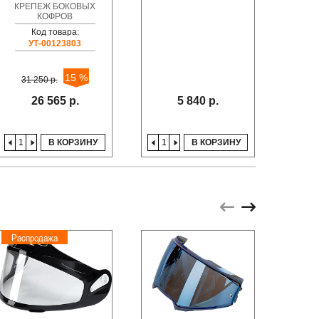
КРЕПЕЖ БОКОВЫХ
КОФРОВ
Код товара:
52
УТ-00123803
15 %
31 250 р.
28
26 565 р.
5 840 р.
В КОРЗИНУ
В КОРЗИНУ
Распродажа