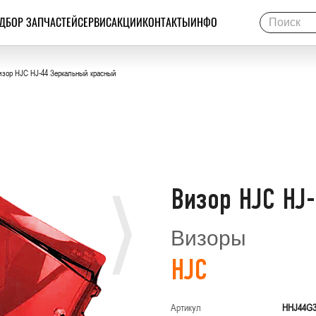
ДБОР ЗАПЧАСТЕЙ
СЕРВИС
АКЦИИ
КОНТАКТЫ
ИНФО
зор HJC HJ-44 Зеркальный красный
Визор HJC HJ
Визоры
HJC
Артикул
HHJ44G3