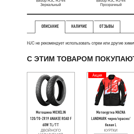
Визор HJC HJ-44
Визор HJC HJ-44
Зеркальный
Прозрачный
НАЛИЧИЕ
ОТЗЫВЫ
ОПИСАНИЕ
HJC не рекомендует использовать спреи или другие хими
С ЭТИМ ТОВАРОМ ПОКУПАЮ
Акция
Мотошина MICHELIN
Мотокуртка MACNA
120/70-ZR19 ANAKEE ROAD F
LANDMARK черно/красно/
60W TL/TT
белая L
ДВОЙНОГО
КУРТКИ