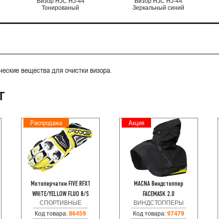
Визор HJC HJ-44
Визор HJC HJ-44
Тонированый
Зеркальный синий
ческие вещества для очистки визора.
Т
Распродажа
Акция
Мотоперчатки FIVE RFX1
MACNA Виндстоппер
WHITE/YELLOW FLUO 8/S
FACEMASK 2.0
СПОРТИВНЫЕ
ВИНДСТОППЕРЫ
Код товара:
86459
Код товара:
97479