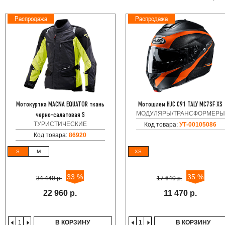
Распродажа
Распродажа
Мотокуртка MACNA EQUATOR ткань
Мотошлем HJC C91 TALY MC7SF XS
МОДУЛЯРЫ/ТРАНСФОРМЕРЫ
черно-салатовая S
ТУРИСТИЧЕСКИЕ
Код товара:
УТ-00105086
Код товара:
86920
S
M
XS
33 %
35 %
34 440 р.
17 640 р.
22 960 р.
11 470 р.
В КОРЗИНУ
В КОРЗИНУ