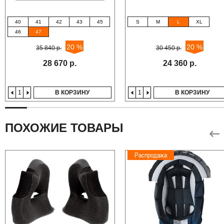
40
41
42
43
45
S
M
L
XL
46
47
20 %
20 %
35 840 р.
30 450 р.
28 670 р.
24 360 р.
В КОРЗИНУ
В КОРЗИНУ
ПОХОЖИЕ ТОВАРЫ
Распродажа