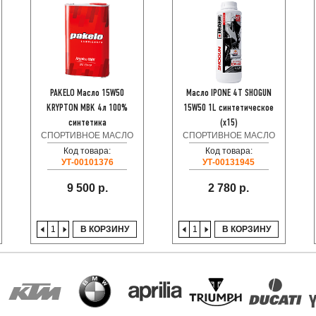
PAKELO Масло 15W50
Масло IPONE 4T SHOGUN
KRYPTON MBK 4л 100%
15W50 1L синтетическое
синтетика
(x15)
СПОРТИВНОЕ МАСЛО
СПОРТИВНОЕ МАСЛО
Код товара:
Код товара:
УТ-00101376
УТ-00131945
9 500 р.
2 780 р.
В КОРЗИНУ
В КОРЗИНУ