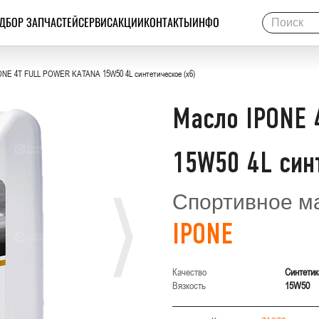
ДБОР ЗАПЧАСТЕЙ
СЕРВИС
АКЦИИ
КОНТАКТЫ
ИНФО
ONE 4T FULL POWER KATANA 15W50 4L синтетическое (x6)
Масло IPONE 
15W50 4L синт
Спортивное м
IPONE
Качество
Синтетик
Вязкость
15W50