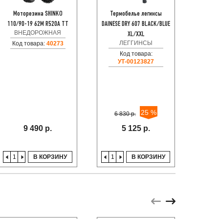
Моторезина SHINKO
Термобелье легинсы
Б.У. Y
110/90-19 62M R520A TT
DAINESE DRY 607 BLACK/BLUE
ВНЕДОРОЖНАЯ
XL/XXL
ЛЕГГИНСЫ
Код товара:
40273
Код товара:
УТ-00123827
25 %
6 830 р.
9 490 р.
5 125 р.
В КОРЗИНУ
В КОРЗИНУ