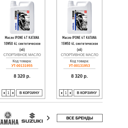
Масло IPONE 4T KATANA
Масло IPONE 4T KATANA
Масло
10W50 4L синтетическое
15W50 4L синтетическое
10W50
(x6)
(x6)
СПОРТИВНОЕ МАСЛО
СПОРТИВНОЕ МАСЛО
СПОР
Код товара:
Код товара:
УТ-00131955
УТ-00131953
8 320 р.
8 320 р.
В КОРЗИНУ
В КОРЗИНУ
ВСЕ БРЕНДЫ