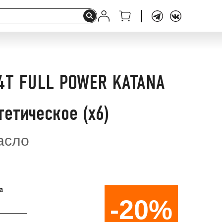
4T FULL POWER KATANA
етическое (x6)
асло
а
-20%