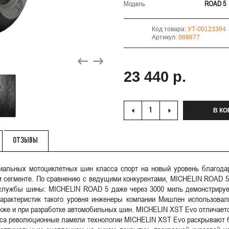
Модель
ROAD 5
Код товара:
УТ-00123394
Артикул:
088877
23 440 р.
В КО
ОТЗЫВЫ
диальных мотоциклетных шин класса спорт на новый уровень благо
 сегменте. По сравнению с ведущими конкурентами, MICHELIN ROAD 5 
а службы шины: MICHELIN ROAD 5 даже через 3000 миль демонстрируе
арактеристик такого уровня инженеры компании Мишлен использова
же и при разработке автомобильных шин. MICHELIN XST Evo отличаетс
оса революционные ламели технологии MICHELIN XST Evo раскрывают 