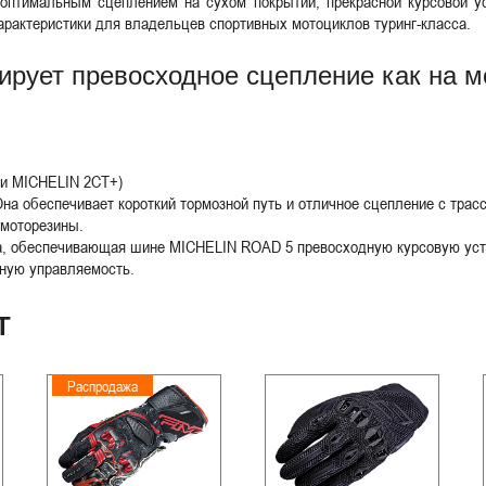
оптимальным сцеплением на сухом покрытии, прекрасной курсовой у
арактеристики для владельцев спортивных мотоциклов туринг-класса.
рует превосходное сцепление как на мо
 и MICHELIN 2CT+)
Она обеспечивает короткий тормозной путь и отличное сцепление с трас
 моторезины.
, обеспечивающая шине MICHELIN ROAD 5 превосходную курсовую устой
сную управляемость.
Т
Распродажа