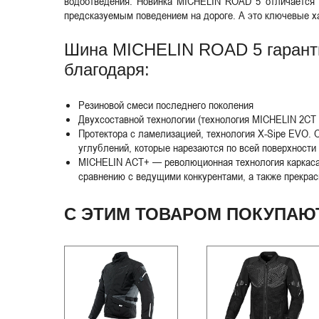
водоотведения. Новинка MICHELIN ROAD 5 отличается 
предсказуемым поведением на дороге. А это ключевые х
Шина MICHELIN ROAD 5 гаранти
благодаря:
Резиновой смеси последнего поколения
Двухсоставной технологии (технология MICHELIN 2CT
Протектора с ламелизацией, технология X-Sipe EVO. 
углублений, которые нарезаются по всей поверхности
MICHELIN ACT+ — революционная технология каркаса
сравнению с ведущими конкурентами, а также прекра
С ЭТИМ ТОВАРОМ ПОКУПАЮ