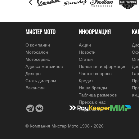
МИСТЕР МОТО
ИНФОРМАЦИЯ
КА
О компании
Акции
Дис
Мотосалон
Новости
Оф
Мотосервис
Статьи
Оп
Адреса магазинов
Полезная информация
Дос
Дилеры
Частые вопросы
Гар
Стать дилером
Кредит
Пре
Вакансии
Наши бренды
Пр
Таблица размеров
ак
Пресса о нас
Карта сайта
© Компания Мистер Мото 1998 - 2026