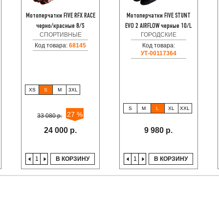
Мотоперчатки FIVE RFX RACE
Мотоперчатки FIVE STUNT
черно/красные 8/S
EVO 2 AIRFLOW черные 10/L
СПОРТИВНЫЕ
ГОРОДСКИЕ
Код товара:
68145
Код товара:
УТ-00117364
XS
S
M
3XL
S
M
L
XL
XXL
27 %
33 080 р.
24 000 р.
9 980 р.
В КОРЗИНУ
В КОРЗИНУ