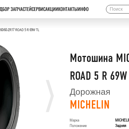
ДБОР ЗАПЧАСТЕЙ
СЕРВИС
АКЦИИ
КОНТАКТЫ
ИНФО
60/60-ZR17 ROAD 5 R 69W TL
Мотошина MIC
ROAD 5 R 69W
Дорожная
MICHELIN
Марка
MICHELI
Положение
Задняя