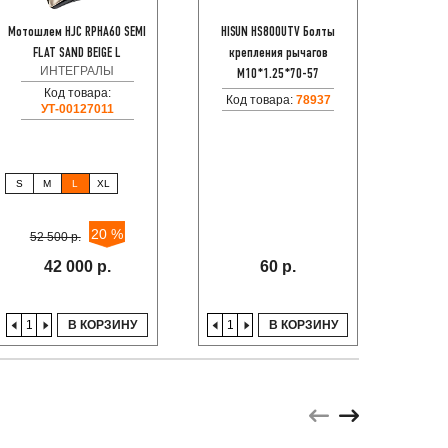
Мотошлем HJC RPHA60 SEMI
HISUN HS800UTV Болты
Мотобо
FLAT SAND BEIGE L
крепления рычагов
ИНТЕГРАЛЫ
С
M10*1.25*70-57
Код товара:
Код товара:
78937
УТ-00127011
S
M
L
XL
40
45
20 %
52 500 р.
10
42 000 р.
60 р.
В КОРЗИНУ
В КОРЗИНУ