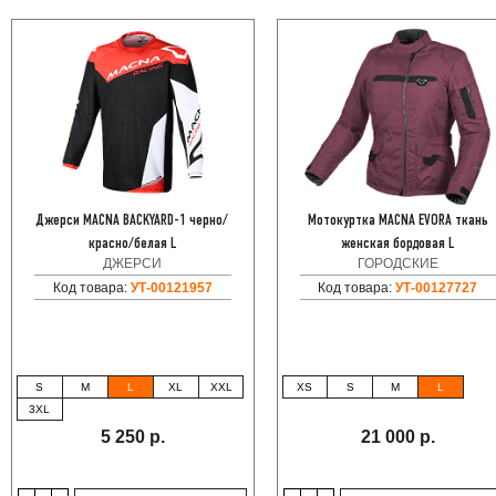
Джерси MACNA BACKYARD-1 черно/
Мотокуртка MACNA EVORA ткань
красно/белая L
женская бордовая L
ДЖЕРСИ
ГОРОДСКИЕ
Код товара:
УТ-00121957
Код товара:
УТ-00127727
S
M
L
XL
XXL
XS
S
M
L
3XL
5 250 р.
21 000 р.