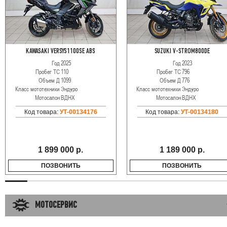
KAWASAKI VERSYS1100SE ABS
SUZUKI V-STROM800DE
Год
2025
Год
2023
Пробег ТС
110
Пробег ТС
796
Объем Д
1099
Объем Д
776
Класс мототехники
Эндуро
Класс мототехники
Эндуро
Мотосалон
ВДНХ
Мотосалон
ВДНХ
Код товара:
УТ-00134176
Код товара:
УТ-00134180
1 899 000 р.
1 189 000 р.
ПОЗВОНИТЬ
ПОЗВОНИТЬ
МОТОСЕРВИС