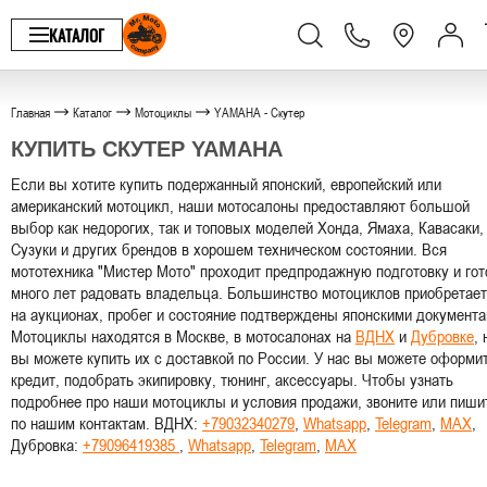
КАТАЛОГ
Главная
Каталог
Мотоциклы
YAMAHA - Скутер
КУПИТЬ СКУТЕР YAMAHA
Если вы хотите купить подержанный японский, европейский или
американский мотоцикл, наши мотосалоны предоставляют большой
выбор как недорогих, так и топовых моделей Хонда, Ямаха, Кавасаки,
Сузуки и других брендов в хорошем техническом состоянии. Вся
мототехника "Мистер Мото" проходит предпродажную подготовку и гот
много лет радовать владельца. Большинство мотоциклов приобретае
на аукционах, пробег и состояние подтверждены японскими документа
Мотоциклы находятся в Москве, в мотосалонах на
ВДНХ
и
Дубровке
, 
вы можете купить их с доставкой по России. У нас вы можете оформи
кредит, подобрать экипировку, тюнинг, аксессуары. Чтобы узнать
подробнее про наши мотоциклы и условия продажи, звоните или пиши
по нашим контактам. ВДНХ:
+79032340279
,
Whatsapp
,
Telegram
,
MAX
,
Дубровка:
+79096419385
,
Whatsapp
,
Telegram
,
MAX