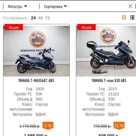
Фильтры
Сортировка
Отображать:
24
48
72
Акция
Акция
YAMAHA T-MAX560T ABS
YAMAHA T-max 530 ABS
Год
2025
Год
2013
Пробег ТС
556
Пробег ТС
21323
Объем Д
560
Объем Д
530
Класс
Скутер
Класс
Скутер
мототехники
мототехники
Мотосалон
ВДНХ
Мотосалон
ВДНХ
5 %
21 %
1 779 000 р.
770 000 р.
1 698 000 р.
609 000 р.