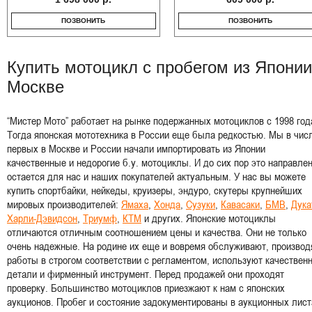
ПОЗВОНИТЬ
ПОЗВОНИТЬ
Купить мотоцикл с пробегом из Японии
Москве
“Мистер Мото” работает на рынке подержанных мотоциклов с 1998 год
Тогда японская мототехника в России еще была редкостью. Мы в чис
первых в Москве и России начали импортировать из Японии
качественные и недорогие б.у. мотоциклы. И до сих пор это направле
остается для нас и наших покупателей актуальным. У нас вы можете
купить спортбайки, нейкеды, круизеры, эндуро, скутеры крупнейших
мировых производителей:
Ямаха
,
Хонда
,
Сузуки
,
Кавасаки
,
БМВ
,
Дука
Харли-Дэвидсон
,
Триумф
,
КТМ
и других. Японские мотоциклы
отличаются отличным соотношением цены и качества. Они не только
очень надежные. На родине их еще и вовремя обслуживают, производ
работы в строгом соответствии с регламентом, используют качествен
детали и фирменный инструмент. Перед продажей они проходят
проверку. Большинство мотоциклов приезжают к нам с японских
аукционов. Пробег и состояние задокументированы в аукционных лист