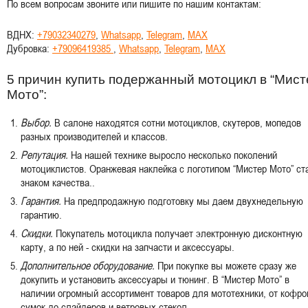
По всем вопросам звоните или пишите по нашим контактам:
ВДНХ:
+79032340279
,
Whatsapp
,
Telegram
,
MAX
Дубровка:
+79096419385
,
Whatsapp
,
Telegram
,
MAX
5 причин купить подержанный мотоцикл в “Мист
Мото”:
Выбор.
В салоне находятся сотни мотоциклов, скутеров, мопедов
разных производителей и классов.
Репутация.
На нашей технике выросло несколько поколений
мотоциклистов. Оранжевая наклейка с логотипом “Мистер Мото” ст
знаком качества..
Гарантия.
На предпродажную подготовку мы даем двухнедельную
гарантию.
Скидки.
Покупатель мотоцикла получает электронную дисконтную
карту, а по ней - скидки на запчасти и аксессуары.
Дополнительное оборудование.
При покупке вы можете сразу же
докупить и установить аксессуары и тюнинг. В “Мистер Мото” в
наличии огромный ассортимент товаров для мототехники, от кофро
сумок до слайдеров и ветровых стекол.