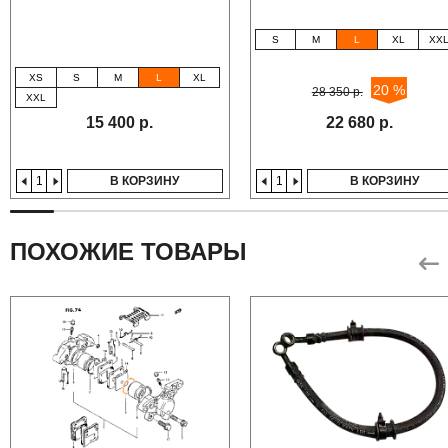
S
M
L
XL
XX
XS
S
M
L
XL
20 %
28 350 р.
XXL
15 400 р.
22 680 р.
В КОРЗИНУ
В КОРЗИНУ
ПОХОЖИЕ ТОВАРЫ