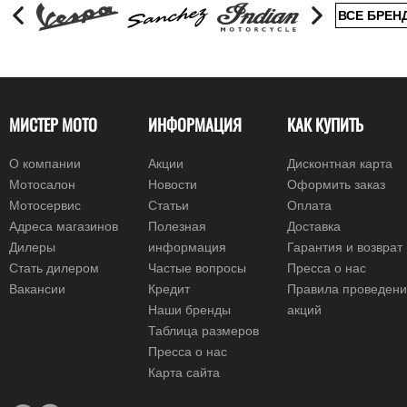
ВСЕ БРЕН
МИСТЕР МОТО
ИНФОРМАЦИЯ
КАК КУПИТЬ
О компании
Акции
Дисконтная карта
Мотосалон
Новости
Оформить заказ
Мотосервис
Статьи
Оплата
Адреса магазинов
Полезная
Доставка
Дилеры
информация
Гарантия и возврат
Стать дилером
Частые вопросы
Пресса о нас
Вакансии
Кредит
Правила проведен
Наши бренды
акций
Таблица размеров
Пресса о нас
Карта сайта