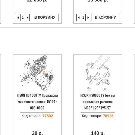
В КОРЗИНУ
В КОРЗИНУ
HISUN HS400UTV Прокладка
HISUN HS800UTV Болты
масляного насоса 15101-
крепления рычагов
003-0000
M10*1.25*195-57
Код товара:
77502
Код товара:
78936
30 р.
140 р.