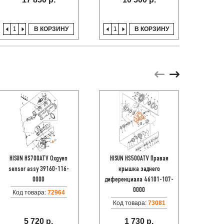
В КОРЗИНУ
В КОРЗИНУ
HISUN HS700ATV Oxgyen
HISUN HS500ATV Правая
HISUN 
sensor assy 39160-116-
крышка заднего
зажига
0000
диференциала 46101-107-
Код
0000
Код товара:
72964
Код товара:
73081
5 720 р.
1 730 р.