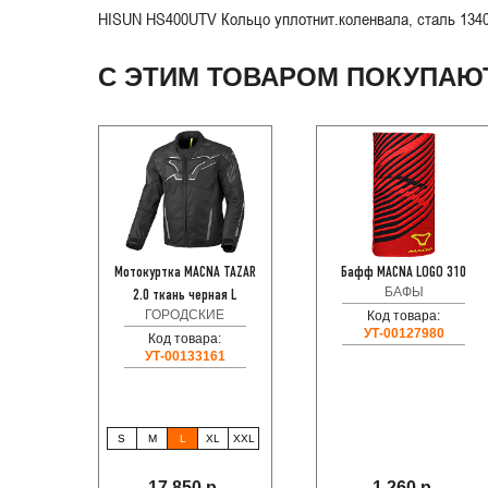
HISUN HS400UTV Кольцо уплотнит.коленвала, сталь 1340
С ЭТИМ ТОВАРОМ ПОКУПАЮ
Мотокуртка MACNA TAZAR
Бафф MACNA LOGO 310
БАФЫ
2.0 ткань черная L
ГОРОДСКИЕ
Код товара:
УТ-00127980
Код товара:
УТ-00133161
S
M
L
XL
XXL
17 850 р.
1 260 р.