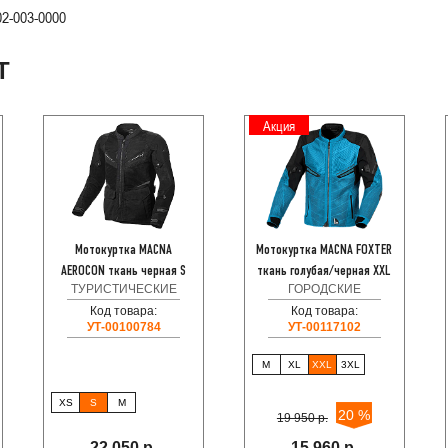
2-003-0000
Т
Акция
Мотокуртка MACNA
Мотокуртка MACNA FOXTER
AEROCON ткань черная S
ткань голубая/черная XXL
ТУРИСТИЧЕСКИЕ
ГОРОДСКИЕ
Код товара:
Код товара:
УТ-00100784
УТ-00117102
M
XL
XXL
3XL
XS
S
M
20 %
19 950 р.
22 050 р.
15 960 р.