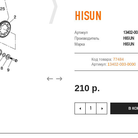
HISUN
Артикул
13402-00
Производитель
HISUN
Марка
HISUN
Код товара:
77484
Артикул:
13402-003-0000
210 р.
В КО