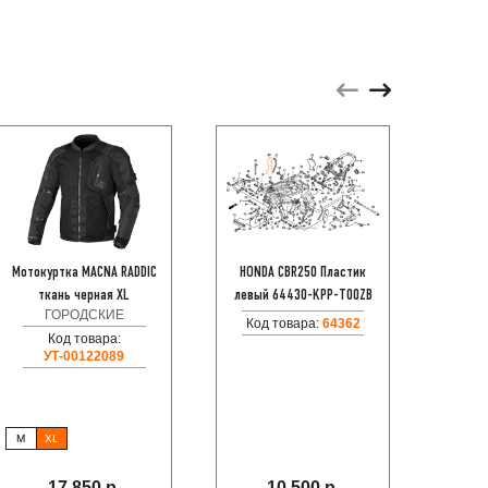
Мотокуртка MACNA RADDIC
HONDA CBR250 Пластик
KAWASA
ткань черная XL
левый 64430-KPP-T00ZB
ру
ГОРОДСКИЕ
Код товара:
64362
Код
Код товара:
УТ-00122089
M
XL
17 850 р.
10 500 р.