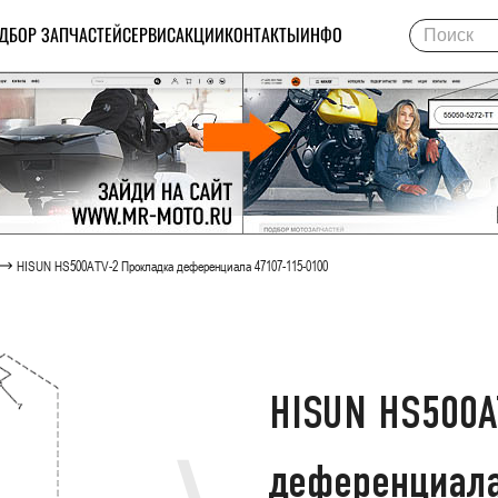
ДБОР ЗАПЧАСТЕЙ
СЕРВИС
АКЦИИ
КОНТАКТЫ
ИНФО
HISUN HS500ATV-2 Прокладка деференциала 47107-115-0100
HISUN HS500A
деференциала