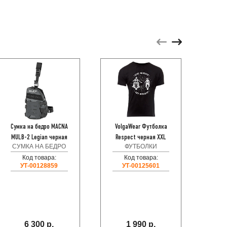
Сумка на бедро MACNA
VolgaWear Футболка
Ремеш
MULB-2 Legian черная
Respect черная XXL
ботино
СУМКА НА БЕДРО
ФУТБОЛКИ
Код товара:
Код товара:
УТ-00128859
УТ-00125601
Код
6 300 р.
1 990 р.