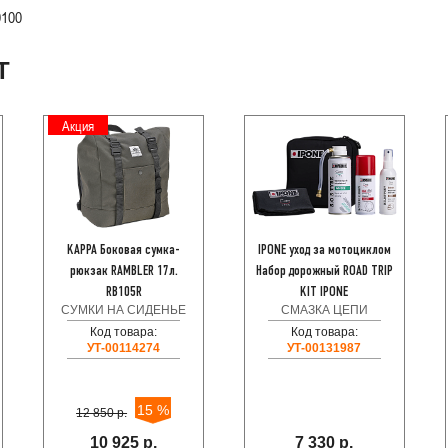
0100
Т
Акция
KAPPA Боковая сумка-
IPONE уход за мотоциклом
рюкзак RAMBLER 17л.
Набор дорожный ROAD TRIP
RB105R
KIT IPONE
СУМКИ НА СИДЕНЬЕ
СМАЗКА ЦЕПИ
Код товара:
Код товара:
УТ-00114274
УТ-00131987
15 %
12 850 р.
10 925 р.
7 330 р.