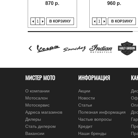
870 р.
960 р.
В КОРЗИНУ
В КОРЗИНУ
МИСТЕР МОТО
ИНФОРМАЦИЯ
КА
О компании
Акции
Дис
Мотосалон
Новости
Оф
Мотосервис
Статьи
Оп
Адреса магазинов
Полезная информация
Дос
Дилеры
Частые вопросы
Гар
Стать дилером
Кредит
Пре
Вакансии
Наши бренды
Пр