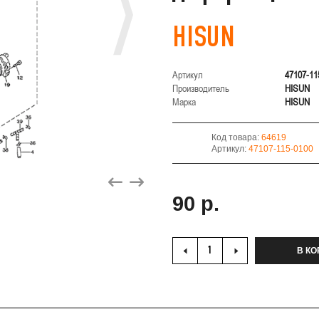
HISUN
Артикул
47107-11
Производитель
HISUN
Марка
HISUN
Код товара:
64619
Артикул:
47107-115-0100
90 р.
В КО