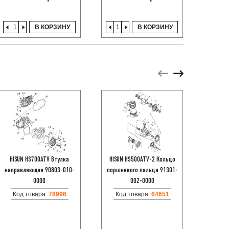
В КОРЗИНУ
В КОРЗИНУ
HISUN HS700ATV Втулка
HISUN HS500ATV-2 Кольцо
HISUN
направляющая 90803-010-
поршневого пальца 91301-
к
0000
002-0000
(гене
Код товара:
78996
Код товара:
64651
Код