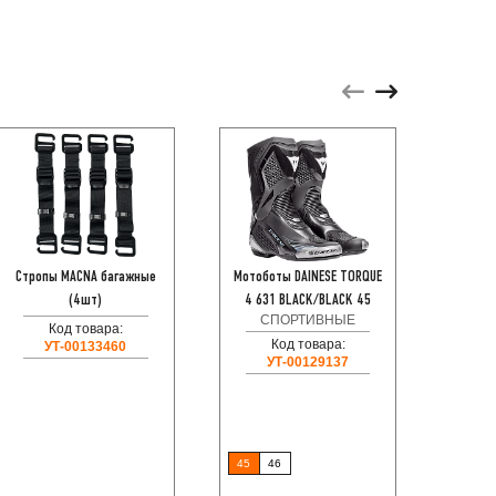
Стропы MACNA багажные
Мотоботы DAINESE TORQUE
HYPE
(4шт)
4 631 BLACK/BLACK 45
СПОРТИВНЫЕ
ДЖИ
Код товара:
Код товара:
Код
УТ-00133460
УТ-00129137
45
46
M