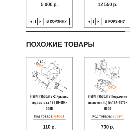
5 000 р.
12 550 р.
В КОРЗИНУ
В КОРЗИНУ
ПОХОЖИЕ ТОВАРЫ
HISUN HS500ATV-2 Крышка
HISUN HS500ATV Подрамник
термостата 19410-004-
подножки (L) 5416A-107D-
0000
0000
Код товара:
64661
Код товара:
73094
110 р.
730 р.