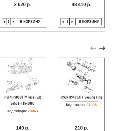
2 620 р.
48 410 р.
В КОРЗИНУ
В КОРЗИНУ
HISUN HS800UTV Fuse (5A)
HISUN HS400ATV Sealing Ring
HISU
36551-115-0000
пыльн
Код товара:
81005
Код товара:
79063
Код
140 р.
210 р.