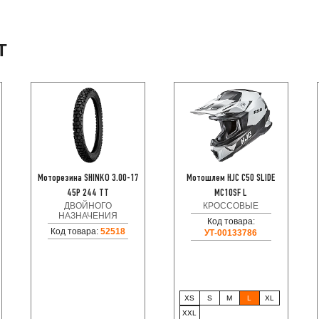
Т
Моторезина SHINKO 3.00-17
Мотошлем HJC C50 SLIDE
45P 244 TT
MC10SF L
ДВОЙНОГО
КРОССОВЫЕ
НАЗНАЧЕНИЯ
Код товара:
Код товара:
52518
УТ-00133786
XS
S
M
L
XL
XXL