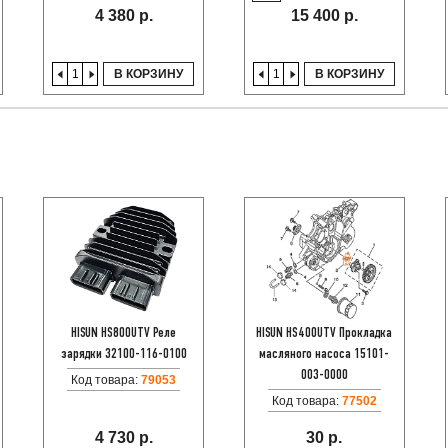
4 380 р.
15 400 р.
В КОРЗИНУ
В КОРЗИНУ
HISUN HS800UTV Реле
HISUN HS400UTV Прокладка
зарядки 32100-116-0100
масляного насоса 15101-
003-0000
Код товара:
79053
Код товара:
77502
4 730 р.
30 р.