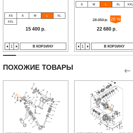
S
M
L
XL
XX
XS
S
M
L
XL
20 %
28 350 р.
XXL
15 400 р.
22 680 р.
В КОРЗИНУ
В КОРЗИНУ
ПОХОЖИЕ ТОВАРЫ