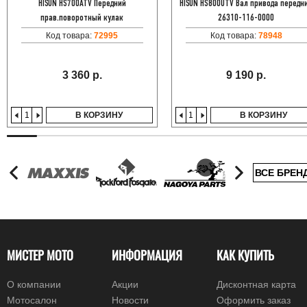
HISUN HS700ATV Передний
HISUN HS800UTV Вал привода передн
прав.поворотный кулак
26310-116-0000
Код товара:
72995
Код товара:
78948
3 360 р.
9 190 р.
В КОРЗИНУ
В КОРЗИНУ
ВСЕ БРЕН
МИСТЕР МОТО
ИНФОРМАЦИЯ
КАК КУПИТЬ
О компании
Акции
Дисконтная карта
Мотосалон
Новости
Оформить заказ