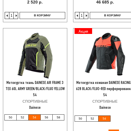
2 520 р.
46 685 р.
В КОРЗИНУ
В КОРЗИНУ
Акция
Мотокуртка ткань DAINESE AIR FRAME 3
Мотокуртка кожаная DAINESE RACING
TEX 60L ARMY GREEN/BLACK/FLUO YELLOW
628 BLACK/FLUO-RED перфорированн
54
54
СПОРТИВНЫЕ
СПОРТИВНЫЕ
Dainese
Dainese
50
52
54
56
58
50
52
54