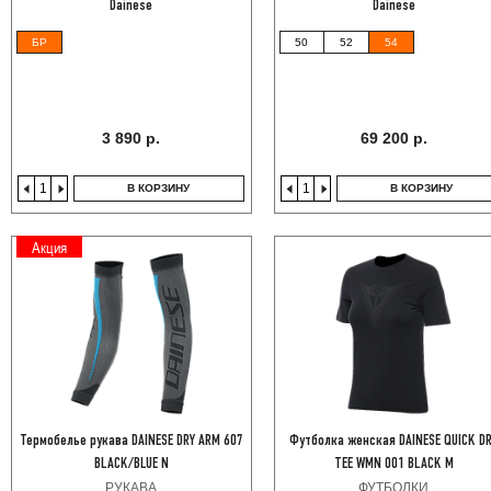
Dainese
Dainese
БР
50
52
54
3 890 р.
69 200 р.
В КОРЗИНУ
В КОРЗИНУ
Акция
Термобелье рукава DAINESE DRY ARM 607
Футболка женская DAINESE QUICK D
BLACK/BLUE N
TEE WMN 001 BLACK M
РУКАВА
ФУТБОЛКИ