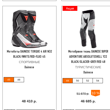
Акция
Мотоботы DAINESE TORQUE 4 AIR N32
Мотобрюки ткань DAINESE SUPER
BLACK/WHITE/RED-FLUO 45
ADVENTURE ABSOLUTESHELL Y22
СПОРТИВНЫЕ
BLACK/GLACIER-GREY/RED 48
ТУРИСТИЧЕСКИЕ
Dainese
Dainese
45
46
48
50
52
54
10 %
51 870 р.
48 410 р.
46 685 р.