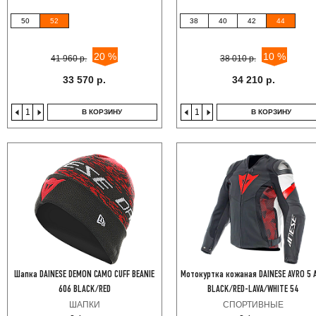
50
52
38
40
42
44
20 %
10 %
41 960 р.
38 010 р.
33 570 р.
34 210 р.
В КОРЗИНУ
В КОРЗИНУ
Шапка DAINESE DEMON CAMO CUFF BEANIE
Мотокуртка кожаная DAINESE AVRO 5 
606 BLACK/RED
BLACK/RED-LAVA/WHITE 54
ШАПКИ
СПОРТИВНЫЕ