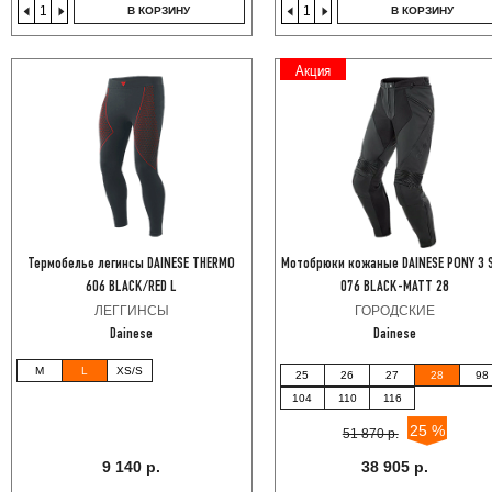
В КОРЗИНУ
В КОРЗИНУ
Акция
Термобелье легинсы DAINESE THERMO
Мотобрюки кожаные DAINESE PONY 3 
606 BLACK/RED L
076 BLACK-MATT 28
ЛЕГГИНСЫ
ГОРОДСКИЕ
Dainese
Dainese
M
L
XS/S
25
26
27
28
98
104
110
116
25 %
51 870 р.
9 140 р.
38 905 р.