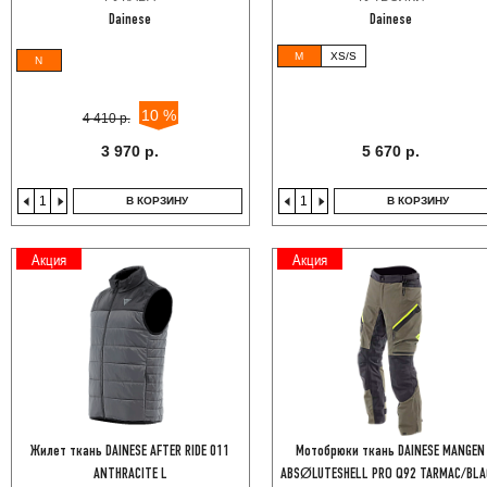
Dainese
Dainese
M
XS/S
N
10 %
4 410 р.
3 970 р.
5 670 р.
В КОРЗИНУ
В КОРЗИНУ
Акция
Акция
Жилет ткань DAINESE AFTER RIDE 011
Мотобрюки ткань DAINESE MANGEN
ANTHRACITE L
ABSØLUTESHELL PRO Q92 TARMAC/BL