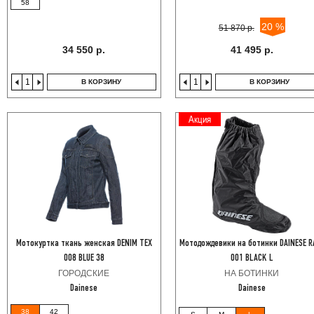
58
20 %
51 870 р.
34 550 р.
41 495 р.
В КОРЗИНУ
В КОРЗИНУ
Акция
Мотокуртка ткань женская DENIM TEX
Мотодождевики на ботинки DAINESE R
008 BLUE 38
001 BLACK L
ГОРОДСКИЕ
НА БОТИНКИ
Dainese
Dainese
38
42