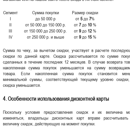
Сегмент
Сумма покупки
Размер скидки
I
до 50 000 р
от
5
до
7
%
II
от 50 000 до 150 000 р.
от
7
до
10
%
III
от 150 000 до 250 000 р.
от
9
до
12
%
IV
от 250 000 р. и выше
от
9
до
15
%
Сумма по чеку, за вычетом скидки, участвует в расчете последую
скидки по данной карте. Скидка рассчитывается по сумме покуп
сделанных в течение последних 12 месяцев. В случае возврата то
накопленная сумма покупок уменьшается на сумму возвращаем
товара. Если накопленная сумма покупок становится мен
минимальной суммы, соответствующей текущему уровню скидки,
скидка уменьшается.
4. Особенности использования дисконтной карты
Поскольку условия предоставления скидок и их величина мо
изменяться, владельцы дисконтных карт вправе рассчитывать
величину скидок, действующую на момент покупки.