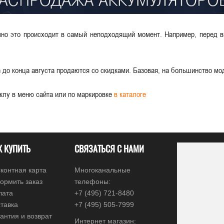
но это происходит в самый неподходящий момент. Например, перед 
h до конца августа продаются со скидками. Базовая, на большинство мо
клу в меню сайта или по маркировке
в каталоге
К КУПИТЬ
СВЯЗАТЬСЯ С НАМИ
контная карта
Многоканальные
ормить заказ
телефоны:
лата
+7 (495) 721-8480
тавка
+7 (495) 505-7999
антия и возврат
Интернет магазин: