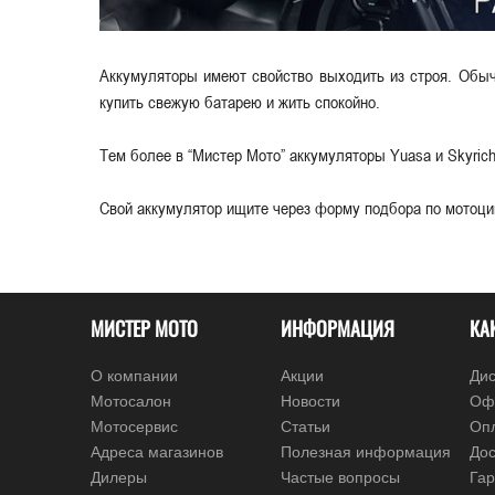
Аккумуляторы имеют свойство выходить из строя. Обыч
купить свежую батарею и жить спокойно.
Тем более в “Мистер Мото” аккумуляторы Yuasa и Skyric
Свой аккумулятор ищите через форму подбора по мотоци
МИСТЕР МОТО
ИНФОРМАЦИЯ
КА
О компании
Акции
Дис
Мотосалон
Новости
Оф
Мотосервис
Статьи
Оп
Адреса магазинов
Полезная информация
Дос
Дилеры
Частые вопросы
Гар