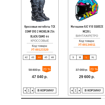
Кроссовые мотоботы TCX
Мотошлем HJC V10 SQUEEZE
COMP EVO 2 MICHELIN Z54
MC28 L
ВИНТАЖ/РЕТРО
BLACK/CAMO 44
КРОССОВЫЕ
Код товара:
УТ-00134011
Код товара:
УТ-00123320
42
43
44
45
46
S
M
L
XL
20 %
20 %
58 800 р.
37 000 р.
47 040 р.
29 600 р.
В КОРЗИНУ
В КОРЗИНУ