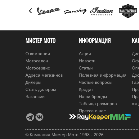
МИСТЕР МОТО
ИНФОРМАЦИЯ
КА
О компании
Акции
Дис
Мотосалон
Новости
Оф
Мотосервис
Статьи
Оп
Адреса магазинов
Полезная информация
Дос
Дилеры
Частые вопросы
Гар
Стать дилером
Кредит
Пре
Вакансии
Наши бренды
Пр
Таблица размеров
ак
Пресса о нас
Карта сайта
© Компания Мистер Мото 1998 - 2026