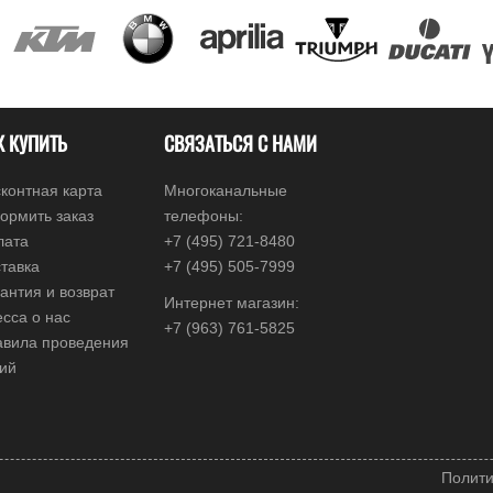
К КУПИТЬ
СВЯЗАТЬСЯ С НАМИ
контная карта
Многоканальные
ормить заказ
телефоны:
лата
+7 (495) 721-8480
тавка
+7 (495) 505-7999
антия и возврат
Интернет магазин:
сса о нас
+7 (963) 761-5825
авила проведения
ций
Полити