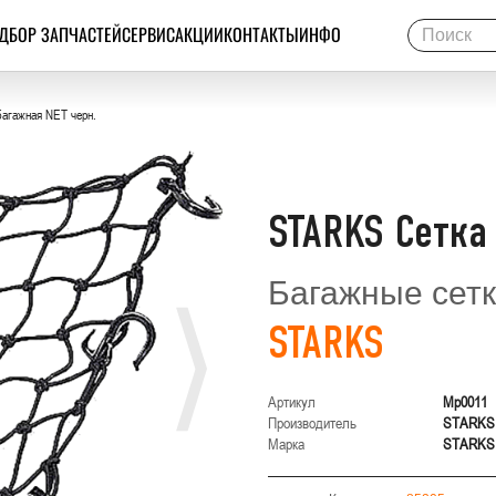
ДБОР ЗАПЧАСТЕЙ
СЕРВИС
АКЦИИ
КОНТАКТЫ
ИНФО
агажная NET черн.
STARKS Сетка
Багажные сет
STARKS
Артикул
Mp0011
Производитель
STARKS
Марка
STARKS