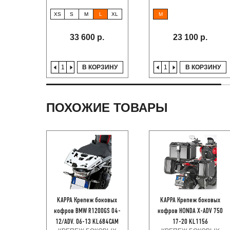
XS
S
M
L
XL
M
33 600 р.
23 100 р.
В КОРЗИНУ
В КОРЗИНУ
ПОХОЖИЕ ТОВАРЫ
KAPPA Крепеж боковых
KAPPA Крепеж боковых
кофров BMW R1200GS 04-
кофров HONDA X-ADV 750
12/ADV. 06-13 KL684CAM
17-20 KL1156