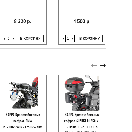
S
8 320 р.
4 500 р.
В КОРЗИНУ
В КОРЗИНУ
Расп
KAPPA Крепеж боковых
KAPPA Крепеж боковых
KAPP
кофров BMW
кофров SUZUKI DL250 V-
кофров
R1200GS/ADV./1250GS/ADV.
STROM 17-21 KL3116
19-