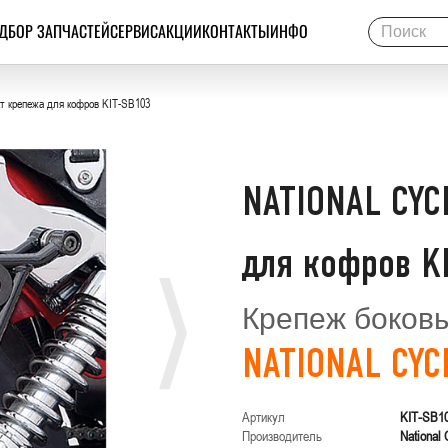
ДБОР ЗАПЧАСТЕЙ
СЕРВИС
АКЦИИ
КОНТАКТЫ
ИНФО
 крепежа для кофров KIT-SB103
NATIONAL CYC
для кофров K
Крепеж боков
NATIONAL CYC
Артикул
KIT-SB1
Производитель
National 