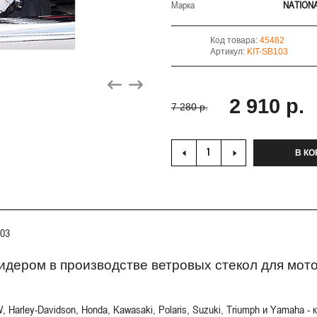
Марка
NATION
Код товара:
45482
Артикул:
KIT-SB103
2 910 р.
7 280 р.
В КО
03
 лидером в производстве ветровых стекол для мо
arley-Davidson, Honda, Kawasaki, Polaris, Suzuki, Triumph и Yamaha 