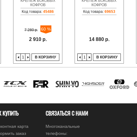
КРЕПЕЖ БОКОВЫХ
КРЕПЕЖ БОКОВЫХ
КОФРОВ
КОФРОВ
Код товара:
45486
Код товара:
69653
60 %
7 280 р.
2 910 р.
14 880 р.
В КОРЗИНУ
В КОРЗИНУ
К КУПИТЬ
СВЯЗАТЬСЯ С НАМИ
контная карта
Многоканальные
ормить заказ
телефоны: