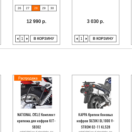
26
27
28
29
30
12 990 р.
3 030 р.
В КОРЗИНУ
В КОРЗИНУ
Распродажа
NATIONAL CYCLE Комплект
KAPPA Крепеж боковых
крепежа для кофров KIT-
кофров SUZUKI DL1000 V-
SB302
STROM 02-11 KL528