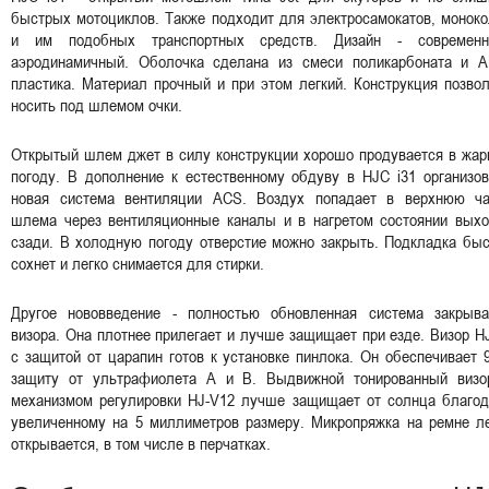
быстрых мотоциклов. Также подходит для электросамокатов, монок
и им подобных транспортных средств. Дизайн - современн
аэродинамичный. Оболочка сделана из смеси поликарбоната и A
пластика. Материал прочный и при этом легкий. Конструкция позво
носить под шлемом очки.
Открытый шлем джет в силу конструкции хорошо продувается в жар
погоду. В дополнение к естественному обдуву в HJC i31 организо
новая система вентиляции ACS. Воздух попадает в верхнюю ча
шлема через вентиляционные каналы и в нагретом состоянии выхо
сзади. В холодную погоду отверстие можно закрыть. Подкладка бы
сохнет и легко снимается для стирки.
Другое нововведение - полностью обновленная система закрыва
визора. Она плотнее прилегает и лучше защищает при езде. Визор H
с защитой от царапин готов к установке пинлока. Он обеспечивает
защиту от ультрафиолета A и B. Выдвижной тонированный визо
механизмом регулировки HJ-V12 лучше защищает от солнца благод
увеличенному на 5 миллиметров размеру. Микропряжка на ремне ле
открывается, в том числе в перчатках.