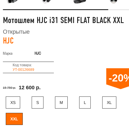
Мотошлем HJC i31 SEMI FLAT BLACK XXL
Открытые
HJC
Марка
HJC
Код товара:
УТ-00126689
-20
12 600 р.
15 750 р.
XS
S
M
L
XL
XXL