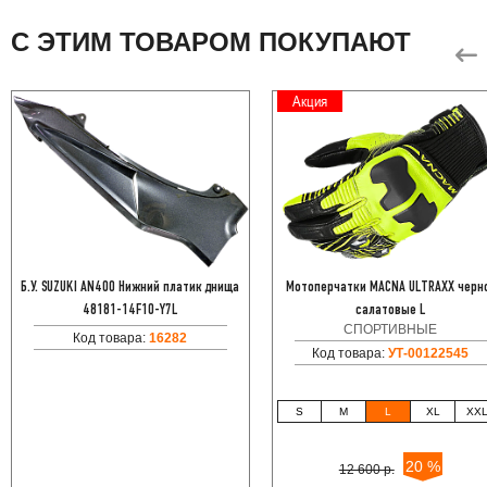
С ЭТИМ ТОВАРОМ ПОКУПАЮТ
Акция
Б.У. SUZUKI AN400 Нижний платик днища
Мотоперчатки MACNA ULTRAXX черн
48181-14F10-Y7L
салатовые L
СПОРТИВНЫЕ
Код товара:
16282
Код товара:
УТ-00122545
S
M
L
XL
XX
20 %
12 600 р.