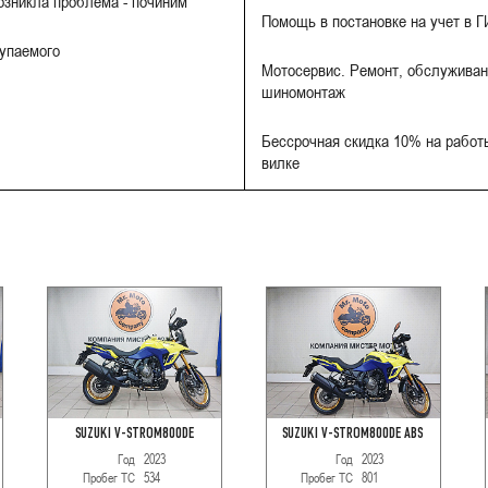
Возникла проблема - починим
Помощь в постановке на учет в 
купаемого
Мотосервис. Ремонт, обслуживан
шиномонтаж
Бессрочная скидка 10% на работы
вилке
SUZUKI V-STROM800DE
SUZUKI V-STROM800DE ABS
Год
2023
Год
2023
Пробег ТС
534
Пробег ТС
801