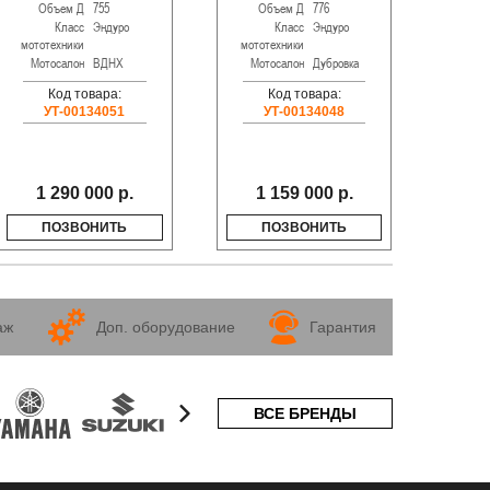
Объем Д
755
Объем Д
776
О
Класс
Эндуро
Класс
Эндуро
мототехники
мототехники
мотот
Мотосалон
ВДНХ
Мотосалон
Дубровка
Мот
Код товара:
Код товара:
УТ-00134051
УТ-00134048
1 290 000 р.
1 159 000 р.
1
ПОЗВОНИТЬ
ПОЗВОНИТЬ
аж
Доп. оборудование
Гарантия
ВСЕ БРЕНДЫ