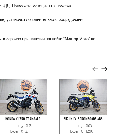
ГИБДД. Получаете мотоцикл на номерах
ие, установка дополнительного оборудования,
 в сервисе при наличии наклейки “Мистер Мото” на
HONDA XL750 TRANSALP
SUZUKI V-STROM800DE ABS
HOND
Год
2025
Год
2023
Пробег ТС
23
Пробег ТС
12509
Про