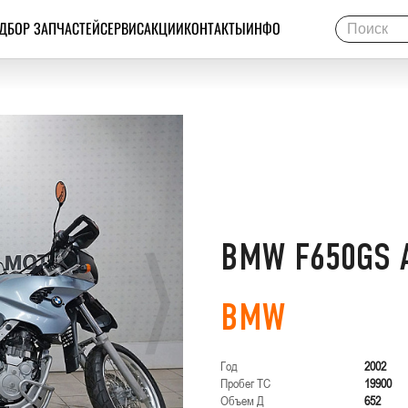
ДБОР ЗАПЧАСТЕЙ
СЕРВИС
АКЦИИ
КОНТАКТЫ
ИНФО
BMW F650GS 
BMW
Год
2002
Пробег ТС
19900
Объем Д
652