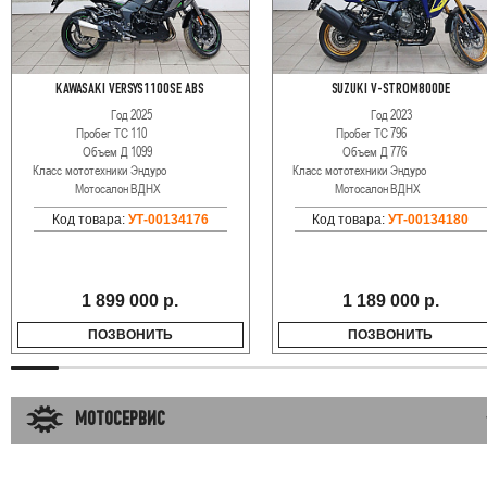
KAWASAKI VERSYS1100SE ABS
SUZUKI V-STROM800DE
Год
2025
Год
2023
Пробег ТС
110
Пробег ТС
796
Объем Д
1099
Объем Д
776
Класс мототехники
Эндуро
Класс мототехники
Эндуро
Мотосалон
ВДНХ
Мотосалон
ВДНХ
Код товара:
УТ-00134176
Код товара:
УТ-00134180
1 899 000 р.
1 189 000 р.
ПОЗВОНИТЬ
ПОЗВОНИТЬ
МОТОСЕРВИС