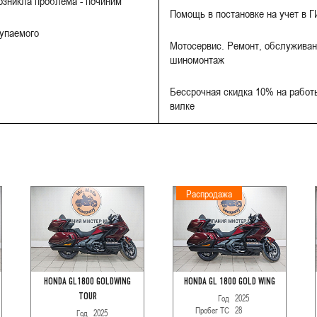
Возникла проблема - починим
Помощь в постановке на учет в 
купаемого
Мотосервис. Ремонт, обслуживан
шиномонтаж
Бессрочная скидка 10% на работы
вилке
Распродажа
HONDA GL1800 GOLDWING
HONDA GL 1800 GOLD WING
TOUR
Год
2025
Пробег ТС
28
Год
2025