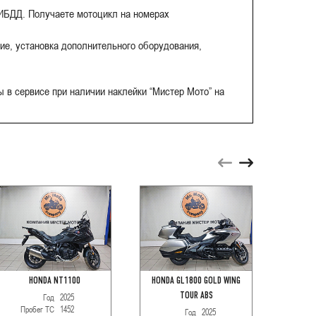
ГИБДД. Получаете мотоцикл на номерах
ие, установка дополнительного оборудования,
 в сервисе при наличии наклейки “Мистер Мото” на
Акци
HONDA NT1100
HONDA GL1800 GOLD WING
HONDA
Год
2025
TOUR ABS
Пробег ТС
1452
Год
2025