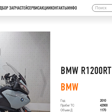
ДБОР ЗАПЧАСТЕЙ
СЕРВИС
АКЦИИ
КОНТАКТЫ
ИНФО
BMW R1200RT
BMW
Год
2010
Пробег ТС
42900
Объем Д
1170