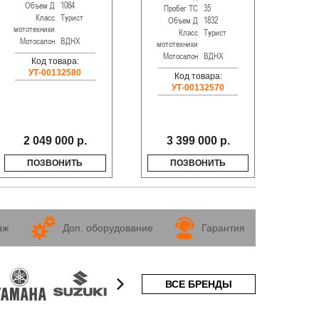
Объем Д
1084
Пробег ТС
35
Про
Класс
Турист
Объем Д
1832
О
мототехники
Класс
Турист
Мотосалон
ВДНХ
мототехники
мотот
Мотосалон
ВДНХ
Мот
Код товара:
УТ-00132580
Код товара:
УТ-00132570
3 84
2 049 000 р.
3 399 000 р.
3
ПОЗВОНИТЬ
ПОЗВОНИТЬ
аж
Доп. оборудование
Гарантия
ВСЕ БРЕНДЫ