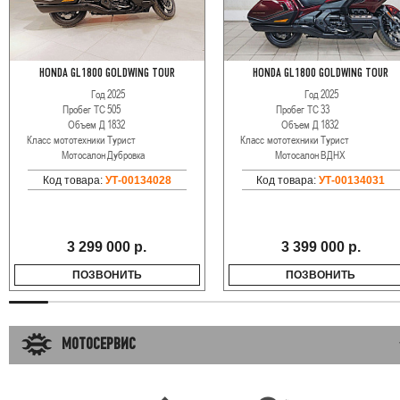
HONDA GL1800 GOLDWING TOUR
HONDA GL1800 GOLDWING TOUR
Год
2025
Год
2025
Пробег ТС
505
Пробег ТС
33
Объем Д
1832
Объем Д
1832
Класс мототехники
Турист
Класс мототехники
Турист
Мотосалон
Дубровка
Мотосалон
ВДНХ
Код товара:
УТ-00134028
Код товара:
УТ-00134031
3 299 000 р.
3 399 000 р.
ПОЗВОНИТЬ
ПОЗВОНИТЬ
МОТОСЕРВИС