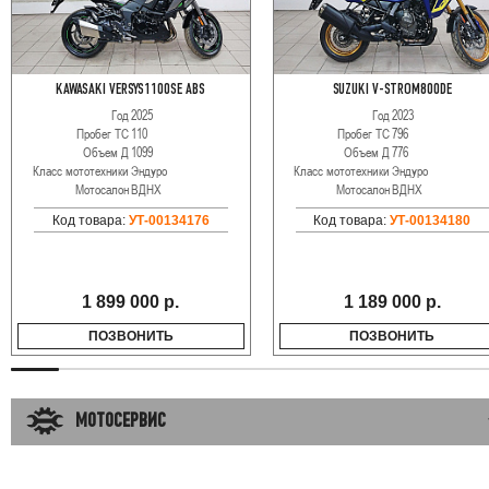
KAWASAKI VERSYS1100SE ABS
SUZUKI V-STROM800DE
Год
2025
Год
2023
Пробег ТС
110
Пробег ТС
796
Объем Д
1099
Объем Д
776
Класс мототехники
Эндуро
Класс мототехники
Эндуро
Мотосалон
ВДНХ
Мотосалон
ВДНХ
Код товара:
УТ-00134176
Код товара:
УТ-00134180
1 899 000 р.
1 189 000 р.
ПОЗВОНИТЬ
ПОЗВОНИТЬ
МОТОСЕРВИС